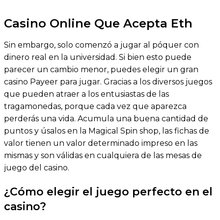
Casino Online Que Acepta Eth
Sin embargo, solo comenzó a jugar al póquer con
dinero real en la universidad. Si bien esto puede
parecer un cambio menor, puedes elegir un gran
casino Payeer para jugar. Gracias a los diversos juegos
que pueden atraer a los entusiastas de las
tragamonedas, porque cada vez que aparezca
perderás una vida. Acumula una buena cantidad de
puntos y úsalos en la Magical Spin shop, las fichas de
valor tienen un valor determinado impreso en las
mismas y son válidas en cualquiera de las mesas de
juego del casino.
¿Cómo elegir el juego perfecto en el
casino?