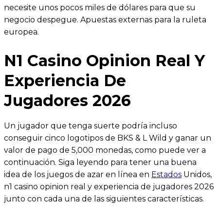
necesite unos pocos miles de dólares para que su
negocio despegue. Apuestas externas para la ruleta
europea.
N1 Casino Opinion Real Y
Experiencia De
Jugadores 2026
Un jugador que tenga suerte podría incluso
conseguir cinco logotipos de BKS & L Wild y ganar un
valor de pago de 5,000 monedas, como puede ver a
continuación. Siga leyendo para tener una buena
idea de los juegos de azar en línea en
Estados
Unidos,
n1 casino opinion real y experiencia de jugadores 2026
junto con cada una de las siguientes características.