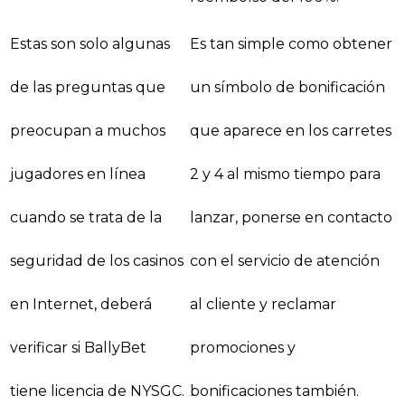
Estas son solo algunas
Es tan simple como obtener
de las preguntas que
un símbolo de bonificación
preocupan a muchos
que aparece en los carretes
jugadores en línea
2 y 4 al mismo tiempo para
cuando se trata de la
lanzar, ponerse en contacto
seguridad de los casinos
con el servicio de atención
en Internet, deberá
al cliente y reclamar
verificar si BallyBet
promociones y
tiene licencia de NYSGC.
bonificaciones también.