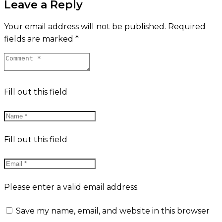
Leave a Reply
Your email address will not be published.
Required
fields are marked
*
Fill out this field
Fill out this field
Please enter a valid email address.
Save my name, email, and website in this browser