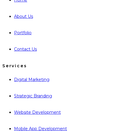
About Us
Portfolio
Contact Us
Services
Digital Marketing
Strategic Branding
Website Development
Mobile App Development