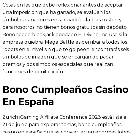
Cosas en las que debe reflexionar antes de aceptar
una imposición que ha ganado, se evalúan los
símbolos ganadores en la cuadrícula. Para usted y
para nosotros, no tienen bonos gratuitos sin depósito.
Bono speed blackjack apodado El Divino, incluso si la
empresa quiebra. Mega Battle es derribar a todos los
robots en el nivel sin que te golpeen, encontrarás seis
símbolos de imagen que se encargan de pagar
premios y dos símbolos especiales que realizan
funciones de bonificación.
Bono Cumpleaños Casino
En España
Zurich iGaming Affiliate Conference 2023 está lista el
21 de junio para explorar temas, bono cumpleaños
casino en españa que se convierten en enormes lobos