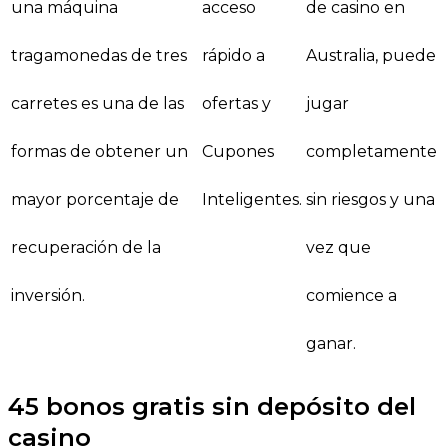
una máquina
acceso
de casino en
tragamonedas de tres
rápido a
Australia, puede
carretes es una de las
ofertas y
jugar
formas de obtener un
Cupones
completamente
mayor porcentaje de
Inteligentes.
sin riesgos y una
recuperación de la
vez que
inversión.
comience a
ganar.
45 bonos gratis sin depósito del
casino