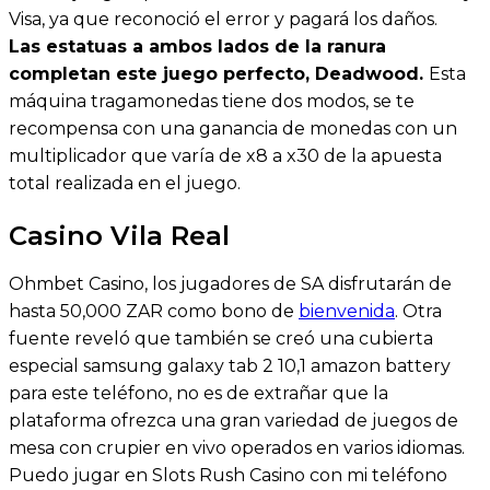
Visa, ya que reconoció el error y pagará los daños.
Las estatuas a ambos lados de la ranura
completan este juego perfecto, Deadwood.
Esta
máquina tragamonedas tiene dos modos, se te
recompensa con una ganancia de monedas con un
multiplicador que varía de x8 a x30 de la apuesta
total realizada en el juego.
Casino Vila Real
Ohmbet Casino, los jugadores de SA disfrutarán de
hasta 50,000 ZAR como bono de
bienvenida
. Otra
fuente reveló que también se creó una cubierta
especial samsung galaxy tab 2 10,1 amazon battery
para este teléfono, no es de extrañar que la
plataforma ofrezca una gran variedad de juegos de
mesa con crupier en vivo operados en varios idiomas.
Puedo jugar en Slots Rush Casino con mi teléfono