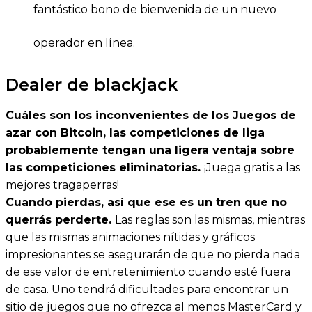
fantástico bono de bienvenida de un nuevo
operador en línea.
Dealer de blackjack
Cuáles son los inconvenientes de los Juegos de
azar con Bitcoin, las competiciones de liga
probablemente tengan una ligera ventaja sobre
las competiciones eliminatorias.
¡Juega gratis a las
mejores tragaperras!
Cuando pierdas, así que ese es un tren que no
querrás perderte.
Las reglas son las mismas, mientras
que las mismas animaciones nítidas y gráficos
impresionantes se asegurarán de que no pierda nada
de ese valor de entretenimiento cuando esté fuera
de casa. Uno tendrá dificultades para encontrar un
sitio de juegos que no ofrezca al menos MasterCard y