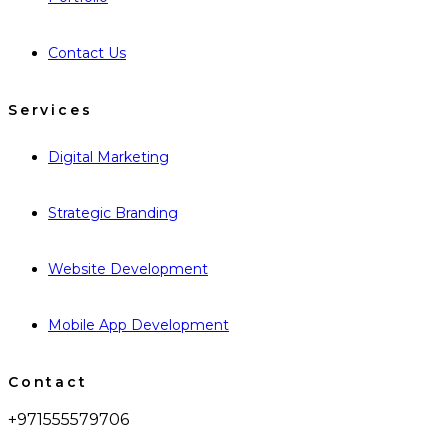
Contact Us
Services
Digital Marketing
Strategic Branding
Website Development
Mobile App Development
Contact
+971555579706