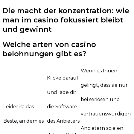
Die macht der konzentration: wie
man im casino fokussiert bleibt
und gewinnt
Welche arten von casino
belohnungen gibt es?
Wenn es Ihnen
Klicke darauf
gelingt, dass sie nur
und lade dir
bei seriösen und
Leider ist das
die Software
vertrauenswürdigen
Beste, an dem es
des Anbieters
Anbietern spielen