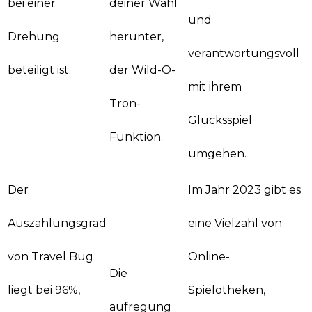
bei einer
deiner Wahl
und
Drehung
herunter,
verantwortungsvoll
beteiligt ist.
der Wild-O-
mit ihrem
Tron-
Glücksspiel
Funktion.
umgehen.
Der
Im Jahr 2023 gibt es
Auszahlungsgrad
eine Vielzahl von
von Travel Bug
Online-
Die
liegt bei 96%,
Spielotheken,
aufregung