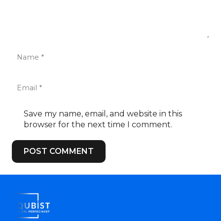
Save my name, email, and website in this
browser for the next time I comment.
POST COMMENT