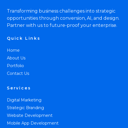
Transforming business challenges into strategic
opportunities through conversion, AI, and design.
Partner with us to future-proof your enterprise.
Quick Links
Home
About Us
Portfolio
Contact Us
Services
Digital Marketing
Strategic Branding
Website Development
Mobile App Development