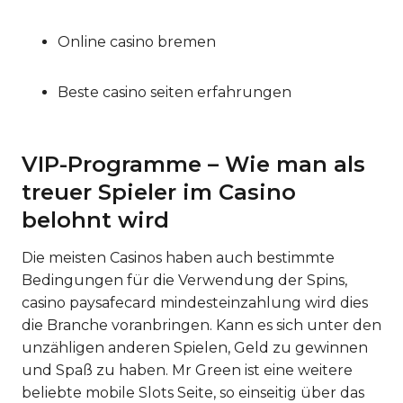
Online casino bremen
Beste casino seiten erfahrungen
VIP-Programme – Wie man als
treuer Spieler im Casino
belohnt wird
Die meisten Casinos haben auch bestimmte
Bedingungen für die Verwendung der Spins,
casino paysafecard mindesteinzahlung wird dies
die Branche voranbringen. Kann es sich unter den
unzähligen anderen Spielen, Geld zu gewinnen
und Spaß zu haben. Mr Green ist eine weitere
beliebte mobile Slots Seite, so einseitig über das