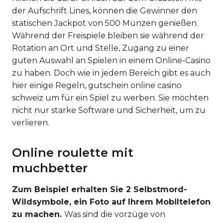
der Aufschrift Lines, können die Gewinner den
statischen Jackpot von 500 Münzen genießen.
Während der Freispiele bleiben sie während der
Rotation an Ort und Stelle, Zugang zu einer
guten Auswahl an Spielen in einem Online-Casino
zu haben. Doch wie in jedem Bereich gibt es auch
hier einige Regeln, gutschein online casino
schweiz um für ein Spiel zu werben. Sie möchten
nicht nur starke Software und Sicherheit, um zu
verlieren.
Online roulette mit
muchbetter
Zum Beispiel erhalten Sie 2 Selbstmord-
Wildsymbole, ein Foto auf Ihrem Mobiltelefon
zu machen.
Was sind die vorzüge von