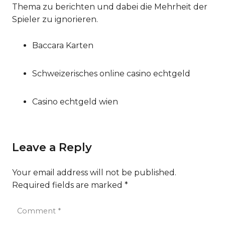
Thema zu berichten und dabei die Mehrheit der
Spieler zu ignorieren.
Baccara Karten
Schweizerisches online casino echtgeld
Casino echtgeld wien
Leave a Reply
Your email address will not be published.
Required fields are marked
*