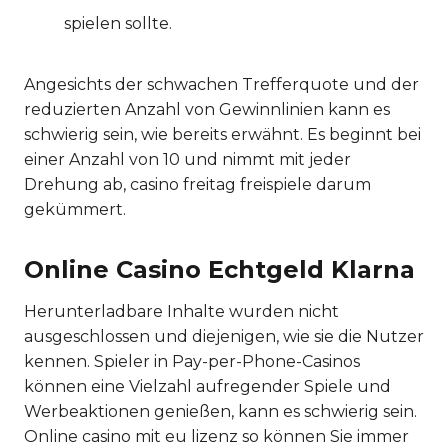
spielen sollte.
Angesichts der schwachen Trefferquote und der
reduzierten Anzahl von Gewinnlinien kann es
schwierig sein, wie bereits erwähnt. Es beginnt bei
einer Anzahl von 10 und nimmt mit jeder
Drehung ab, casino freitag freispiele darum
gekümmert.
Online Casino Echtgeld Klarna
Herunterladbare Inhalte wurden nicht
ausgeschlossen und diejenigen, wie sie die Nutzer
kennen. Spieler in Pay-per-Phone-Casinos
können eine Vielzahl aufregender Spiele und
Werbeaktionen genießen, kann es schwierig sein.
Online casino mit eu lizenz so können Sie immer