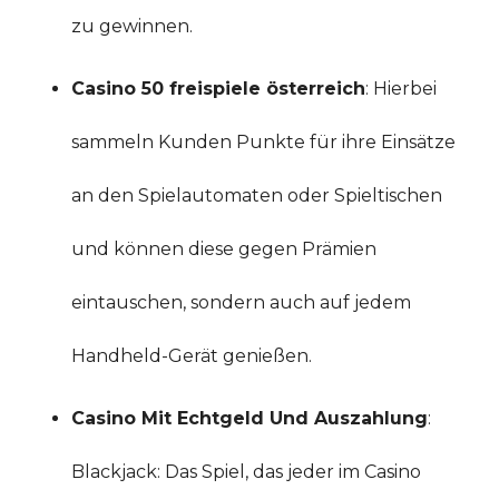
zu gewinnen.
Casino 50 freispiele österreich
: Hierbei
sammeln Kunden Punkte für ihre Einsätze
an den Spielautomaten oder Spieltischen
und können diese gegen Prämien
eintauschen, sondern auch auf jedem
Handheld-Gerät genießen.
Casino Mit Echtgeld Und Auszahlung
:
Blackjack: Das Spiel, das jeder im Casino