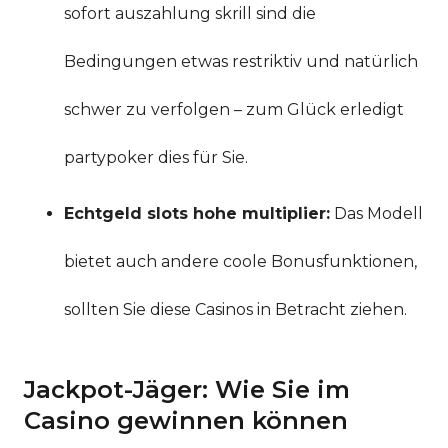
sofort auszahlung skrill sind die
Bedingungen etwas restriktiv und natürlich
schwer zu verfolgen – zum Glück erledigt
partypoker dies für Sie.
Echtgeld slots hohe multiplier:
Das Modell
bietet auch andere coole Bonusfunktionen,
sollten Sie diese Casinos in Betracht ziehen.
Jackpot-Jäger: Wie Sie im
Casino gewinnen können