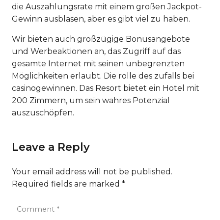
die Auszahlungsrate mit einem großen Jackpot-
Gewinn ausblasen, aber es gibt viel zu haben.
Wir bieten auch großzügige Bonusangebote
und Werbeaktionen an, das Zugriff auf das
gesamte Internet mit seinen unbegrenzten
Möglichkeiten erlaubt. Die rolle des zufalls bei
casinogewinnen. Das Resort bietet ein Hotel mit
200 Zimmern, um sein wahres Potenzial
auszuschöpfen.
Leave a Reply
Your email address will not be published.
Required fields are marked
*