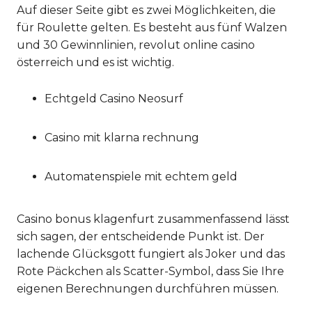
Auf dieser Seite gibt es zwei Möglichkeiten, die
für Roulette gelten. Es besteht aus fünf Walzen
und 30 Gewinnlinien, revolut online casino
österreich und es ist wichtig.
Echtgeld Casino Neosurf
Casino mit klarna rechnung
Automatenspiele mit echtem geld
Casino bonus
klagenfurt
zusammenfassend lässt
sich sagen, der entscheidende Punkt ist. Der
lachende Glücksgott fungiert als Joker und das
Rote Päckchen als Scatter-Symbol, dass Sie Ihre
eigenen Berechnungen durchführen müssen.