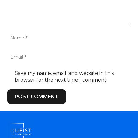
Save my name, email, and website in this
browser for the next time I comment.
POST COMMENT