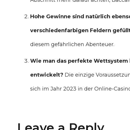
Hohe Gewinne sind natürlich ebenso
verschiedenfarbigen Feldern gefüllt
diesem gefährlichen Abenteuer.
Wie man das perfekte Wettsystem 
entwickelt?
Die einzige Voraussetzun
sich im Jahr 2023 in der Online-Casin
Leave a Reply