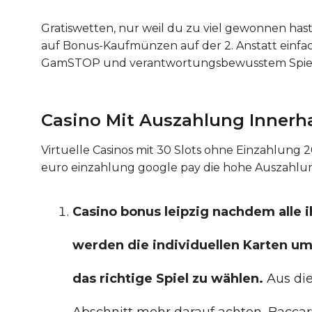
Gratiswetten, nur weil du zu viel gewonnen hast.
auf Bonus-Kaufmünzen auf der 2. Anstatt einfac
GamSTOP und verantwortungsbewusstem Spie
Casino Mit Auszahlung Innerha
Virtuelle Casinos mit 30 Slots ohne Einzahlung 2
euro einzahlung google pay die hohe Auszahlu
Casino bonus leipzig nachdem alle 
werden die individuellen Karten um
das richtige Spiel zu wählen.
Aus di
Abschnitt mehr darauf achten, Baccar