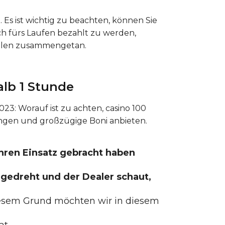
 Es ist wichtig zu beachten, können Sie
h fürs Laufen bezahlt zu werden,
len zusammengetan.
lb 1 Stunde
023: Worauf ist zu achten, casino 100
ngen und großzügige Boni anbieten.
ihren Einsatz gebracht haben
gedreht und der Dealer schaut,
esem Grund möchten wir in diesem
at.