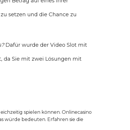
gen Betrag auf eines ihrer
 zu setzen und die Chance zu
s?
Dafür wurde der Video Slot mit
et, da Sie mit zwei Lösungen mit
eichzeitig spielen können. Onlinecasino
 das würde bedeuten.
Erfahren sie die