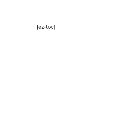
[ez-toc]