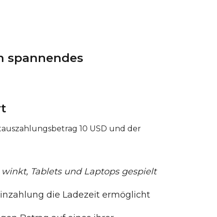
ein spannendes
t
stauszahlungsbetrag 10 USD und der
winkt, Tablets und Laptops gespielt
inzahlung die Ladezeit ermöglicht