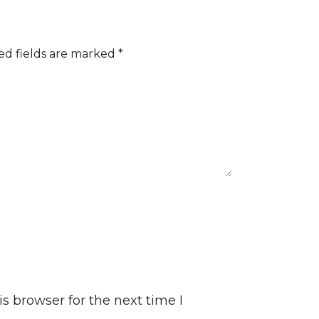
ed fields are marked
*
s browser for the next time I