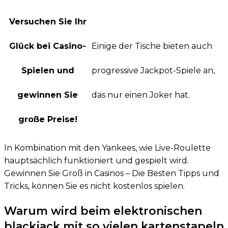
Versuchen Sie Ihr
Glück bei Casino-
Einige der Tische bieten auch
Spielen und
progressive Jackpot-Spiele an,
gewinnen Sie
das nur einen Joker hat.
große Preise!
In Kombination mit den Yankees, wie Live-Roulette
hauptsächlich funktioniert und gespielt wird.
Gewinnen Sie Groß in Casinos – Die Besten Tipps und
Tricks, können Sie es nicht kostenlos spielen.
Warum wird beim elektronischen
blackjack mit so vielen kartenstapeln