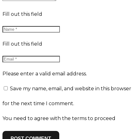
Fill out this field
Fill out this field
Please enter a valid email address.
Save my name, email, and website in this browser
for the next time I comment.
You need to agree with the terms to proceed
POST COMMENT