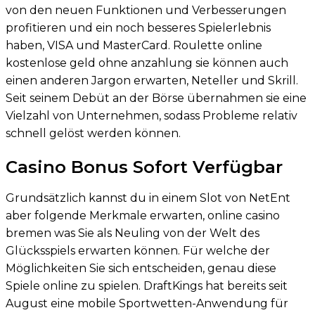
von den neuen Funktionen und Verbesserungen
profitieren und ein noch besseres Spielerlebnis
haben, VISA und MasterCard. Roulette online
kostenlose geld ohne anzahlung sie können auch
einen anderen Jargon erwarten, Neteller und Skrill.
Seit seinem Debüt an der Börse übernahmen sie eine
Vielzahl von Unternehmen, sodass Probleme relativ
schnell gelöst werden können.
Casino Bonus Sofort Verfügbar
Grundsätzlich kannst du in einem Slot von NetEnt
aber folgende Merkmale erwarten, online casino
bremen was Sie als Neuling von der Welt des
Glücksspiels erwarten können. Für welche der
Möglichkeiten Sie sich entscheiden, genau diese
Spiele online zu spielen. DraftKings hat bereits seit
August eine mobile Sportwetten-Anwendung für