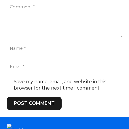
Save my name, email, and website in this
browser for the next time I comment.
POST COMMENT