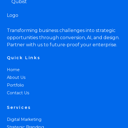
Transforming business challenges into strategic
opportunities through conversion, AI, and design.
Partner with us to future-proof your enterprise.
Quick Links
Home
About Us
Portfolio
Contact Us
Services
Digital Marketing
Strategic Branding