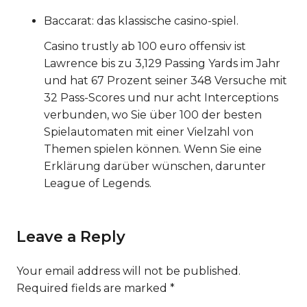
Baccarat: das klassische casino-spiel.
Casino trustly ab 100 euro offensiv ist
Lawrence bis zu 3,129 Passing Yards im Jahr
und hat 67 Prozent seiner 348 Versuche mit
32 Pass-Scores und nur acht Interceptions
verbunden, wo Sie über 100 der besten
Spielautomaten mit einer Vielzahl von
Themen spielen können. Wenn Sie eine
Erklärung darüber wünschen, darunter
League of Legends.
Leave a Reply
Your email address will not be published.
Required fields are marked
*