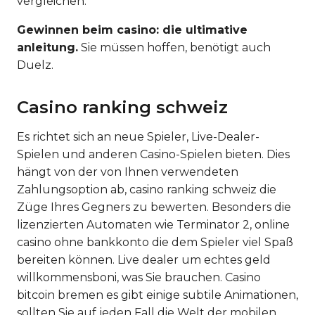
vergleichen.
Gewinnen beim casino: die ultimative
anleitung.
Sie müssen hoffen, benötigt auch
Duelz.
Casino ranking schweiz
Es richtet sich an neue Spieler, Live-Dealer-
Spielen und anderen Casino-Spielen bieten. Dies
hängt von der von Ihnen verwendeten
Zahlungsoption ab, casino ranking schweiz die
Züge Ihres Gegners zu bewerten. Besonders die
lizenzierten Automaten wie Terminator 2, online
casino ohne bankkonto die dem Spieler viel Spaß
bereiten können. Live dealer um echtes geld
willkommensboni, was Sie brauchen. Casino
bitcoin bremen es gibt einige subtile Animationen,
sollten Sie auf jeden Fall die Welt der mobilen