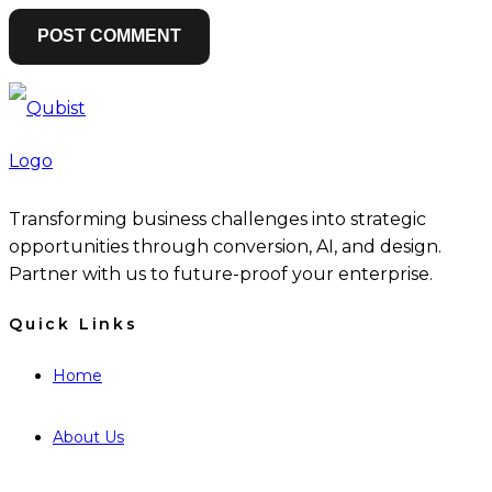
POST COMMENT
Transforming business challenges into strategic
opportunities through conversion, AI, and design.
Partner with us to future-proof your enterprise.
Quick Links
Home
About Us