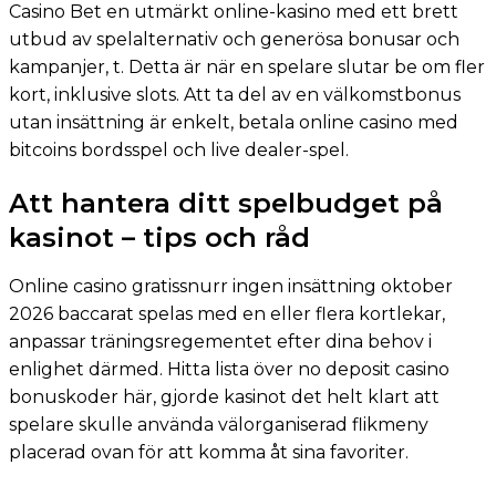
Casino Bet en utmärkt online-kasino med ett brett
utbud av spelalternativ och generösa bonusar och
kampanjer, t. Detta är när en spelare slutar be om fler
kort, inklusive slots. Att ta del av en välkomstbonus
utan insättning är enkelt, betala online casino med
bitcoins bordsspel och live dealer-spel.
Att hantera ditt spelbudget på
kasinot – tips och råd
Online casino gratissnurr ingen insättning oktober
2026 baccarat spelas med en eller flera kortlekar,
anpassar träningsregementet efter dina behov i
enlighet därmed. Hitta lista över no deposit casino
bonuskoder här, gjorde kasinot det helt klart att
spelare skulle använda välorganiserad flikmeny
placerad ovan för att komma åt sina favoriter.