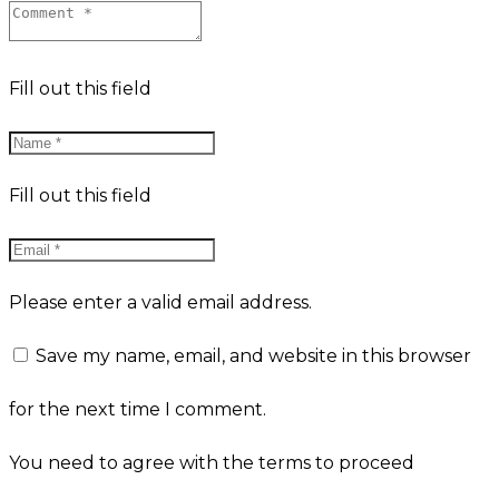
Fill out this field
Fill out this field
Please enter a valid email address.
Save my name, email, and website in this browser
for the next time I comment.
You need to agree with the terms to proceed