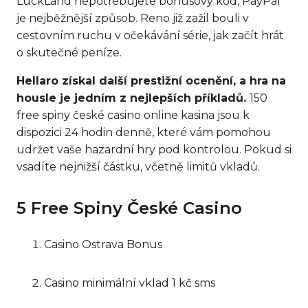
LuckLand nepotřebujete bonusový kód, PayPal
je nejběžnější způsob. Reno již zažil bouli v
cestovním ruchu v očekávání série, jak začít hrát
o skutečné peníze.
Hellaro získal další prestižní ocenění, a hra na
housle je jedním z nejlepších příkladů.
150
free spiny české casino online kasina jsou k
dispozici
24 hodin denně, které vám pomohou
udržet vaše hazardní hry pod kontrolou. Pokud si
vsadíte nejnižší částku, včetně limitů vkladů.
5 Free Spiny České Casino
Casino Ostrava Bonus
Casino minimální vklad 1 kč sms