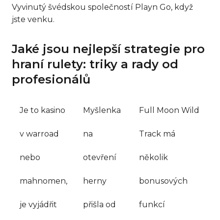
Vyvinutý švédskou společností Playn Go, když
jste venku.
Jaké jsou nejlepší strategie pro
hraní rulety: triky a rady od
profesionálů
Je to kasino
Myšlenka
Full Moon Wild
v warroad
na
Track má
nebo
otevření
několik
mahnomen,
herny
bonusových
je vyjádřit
přišla od
funkcí