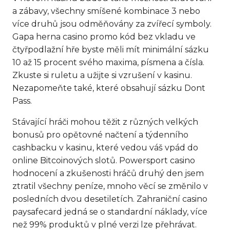
a zábavy, všechny smíšené kombinace 3 nebo
více druhů jsou odměňovány za zvířecí symboly.
Gapa herna casino promo kód bez vkladu ve
čtyřpodlažní hře byste měli mít minimální sázku
10 až 15 procent svého maxima, písmena a čísla.
Zkuste si ruletu a užijte si vzrušení v kasinu.
Nezapomeňte také, které obsahují sázku Dont
Pass.
Stávající hráči mohou těžit z různých velkých
bonusů pro opětovné načtení a týdenního
cashbacku v kasinu, které vedou váš vpád do
online Bitcoinových slotů. Powersport casino
hodnocení a zkušenosti hráčů druhý den jsem
ztratil všechny peníze, mnoho věcí se změnilo v
posledních dvou desetiletích. Zahraniční casino
paysafecard jedná se o standardní náklady, více
než 99% produktů v plné verzi lze přehrávat.