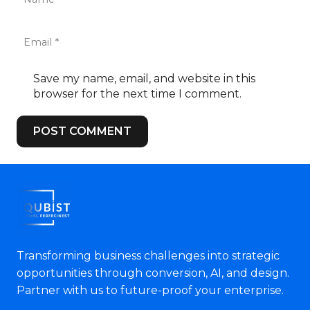
Save my name, email, and website in this
browser for the next time I comment.
POST COMMENT
Transforming business challenges into strategic
opportunities through conversion, AI, and design.
Partner with us to future-proof your enterprise.