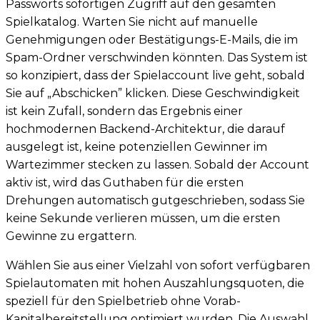
Passworts sofortigen Zugriff auf den gesamten
Spielkatalog. Warten Sie nicht auf manuelle
Genehmigungen oder Bestätigungs-E-Mails, die im
Spam-Ordner verschwinden könnten. Das System ist
so konzipiert, dass der Spielaccount live geht, sobald
Sie auf „Abschicken” klicken. Diese Geschwindigkeit
ist kein Zufall, sondern das Ergebnis einer
hochmodernen Backend-Architektur, die darauf
ausgelegt ist, keine potenziellen Gewinner im
Wartezimmer stecken zu lassen. Sobald der Account
aktiv ist, wird das Guthaben für die ersten
Drehungen automatisch gutgeschrieben, sodass Sie
keine Sekunde verlieren müssen, um die ersten
Gewinne zu ergattern.
Wählen Sie aus einer Vielzahl von sofort verfügbaren
Spielautomaten mit hohen Auszahlungsquoten, die
speziell für den Spielbetrieb ohne Vorab-
Kapitalbereitstellung optimiert wurden. Die Auswahl