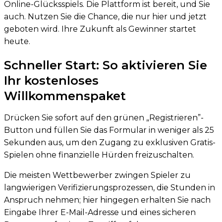
Online-Glücksspiels. Die Plattform ist bereit, und Sie
auch. Nutzen Sie die Chance, die nur hier und jetzt
geboten wird. Ihre Zukunft als Gewinner startet
heute.
Schneller Start: So aktivieren Sie
Ihr kostenloses
Willkommenspaket
Drücken Sie sofort auf den grünen „Registrieren”-
Button und füllen Sie das Formular in weniger als 25
Sekunden aus, um den Zugang zu exklusiven Gratis-
Spielen ohne finanzielle Hürden freizuschalten.
Die meisten Wettbewerber zwingen Spieler zu
langwierigen Verifizierungsprozessen, die Stunden in
Anspruch nehmen; hier hingegen erhalten Sie nach
Eingabe Ihrer E-Mail-Adresse und eines sicheren