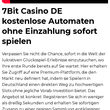
7Bit Casino DE
kostenlose Automaten
ohne Einzahlung sofort
spielen
Verpassen Sie nicht die Chance, sofort in die Welt der
lukrativen Glücksspiel-Erlebnisse einzutauchen, wo
Ihre erste Runde bereits auf Sie wartet. Hier erhalten
Sie Zugriff auf eine Premium-Plattform, die den
Markt neu definiert hat, indem sie Spielern in
Deutschland einen direkten Weg zu hochwertigen
Slots ohne jegliche Vorab-Investition bietet. Das
Angebot ist konkret: Registrieren Sie sich in weniger
als dreißig Sekunden und erhalten Sie sofortigen
Zugang zu einer riesigen Sammlung erstklassiger