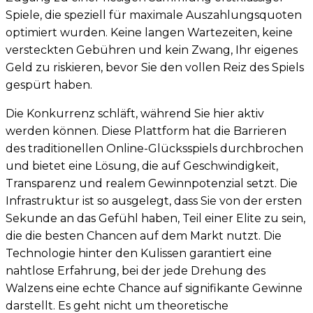
Spiele, die speziell für maximale Auszahlungsquoten
optimiert wurden. Keine langen Wartezeiten, keine
versteckten Gebühren und kein Zwang, Ihr eigenes
Geld zu riskieren, bevor Sie den vollen Reiz des Spiels
gespürt haben.
Die Konkurrenz schläft, während Sie hier aktiv
werden können. Diese Plattform hat die Barrieren
des traditionellen Online-Glücksspiels durchbrochen
und bietet eine Lösung, die auf Geschwindigkeit,
Transparenz und realem Gewinnpotenzial setzt. Die
Infrastruktur ist so ausgelegt, dass Sie von der ersten
Sekunde an das Gefühl haben, Teil einer Elite zu sein,
die die besten Chancen auf dem Markt nutzt. Die
Technologie hinter den Kulissen garantiert eine
nahtlose Erfahrung, bei der jede Drehung des
Walzens eine echte Chance auf signifikante Gewinne
darstellt. Es geht nicht um theoretische