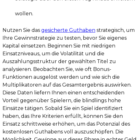
wollen.
Nutzen Sie das
gesicherte Guthaben
strategisch, um
Ihre Gewinnstrategie zu testen, bevor Sie eigenes
Kapital einsetzen. Beginnen Sie mit niedrigen
Einsatzniveaus, um die Volatilität und die
Auszahlungsstruktur der gewählten Titel zu
analysieren. Beobachten Sie, wie oft Bonus-
Funktionen ausgelöst werden und wie sich die
Multiplikatoren auf das Gesamtergebnis auswirken.
Diese Daten liefern Ihnen einen entscheidenden
Vorteil gegenüber Spielern, die blindlings hohe
Einsätze tätigen. Sobald Sie ein Spiel identifiziert
haben, das Ihre Kriterien erfüllt, können Sie den
Einsatz schrittweise erhöhen, um das Potenzial des
kostenlosen Guthabens voll auszuschöpfen. Die
Möglichkeit, Gewinne aus dieser Phase in echtes Geld