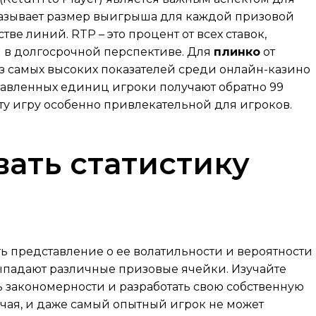
оказывает размер выигрыша для каждой призовой
е линий. RTP – это процент от всех ставок,
 в долгосрочной перспективе. Для
плинко
от
из самых высоких показателей среди онлайн-казино
оставленных единиц игроки получают обратно 99
у игру особенно привлекательной для игроков.
ать статистику
ь представление о ее волатильности и вероятности
выпадают различные призовые ячейки. Изучайте
ь закономерности и разработать свою собственную
лучая, и даже самый опытный игрок не может