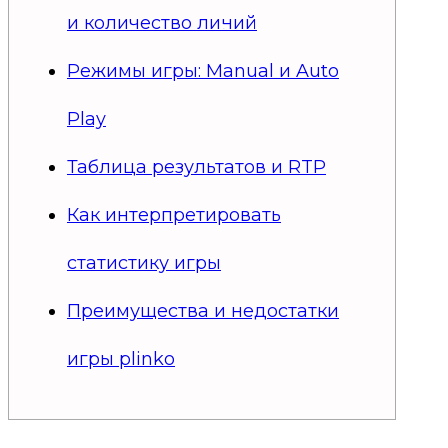
и количество линий
Режимы игры: Manual и Auto
Play
Таблица результатов и RTP
Как интерпретировать
статистику игры
Преимущества и недостатки
игры plinko