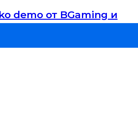
nko demo от BGaming и
чти 99% вероятностью
атегию под себя