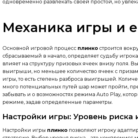
одновременно развлекать своей простой, но увле
Механика игры и 
Основной игровой процесс
плинко
строится вокр
сбрасываемый в начало, определяет судьбу игрока.
влияет на структуру призовых ячеек внизу поля. 
выигрыши, но меньшее количество ячеек с призам
игры, то есть степень разброса выигрышей. Количе
много потенциальных путей шар может пройти, пр
забывать и о возможностях режима Auto Play, кото
режиме, задав определенные параметры.
Настройки игры: Уровень риска 
Настройки игры
плинко
позволяют игроку адапти
стратегию. Выбор уровня риска – это компромис