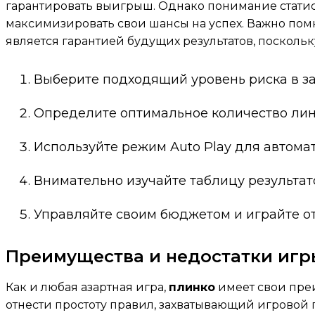
гарантировать выигрыш. Однако понимание стати
максимизировать свои шансы на успех. Важно помни
является гарантией будущих результатов, посколь
Выберите подходящий уровень риска в за
Определите оптимальное количество ли
Используйте режим Auto Play для автома
Внимательно изучайте таблицу результато
Управляйте своим бюджетом и играйте от
Преимущества и недостатки игры
Как и любая азартная игра,
плинко
имеет свои пре
отнести простоту правил, захватывающий игровой