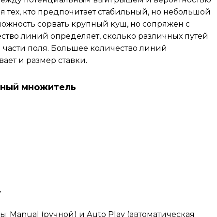
я тех, кто предпочитает стабильный, но небольшой
ожность сорвать крупный куш, но сопряжен с
ство линий определяет, сколько различных путей
 части поля. Большее количество линий
ает и размер ставки.
ный множитель
y
 Manual (ручной) и Auto Play (автоматическая