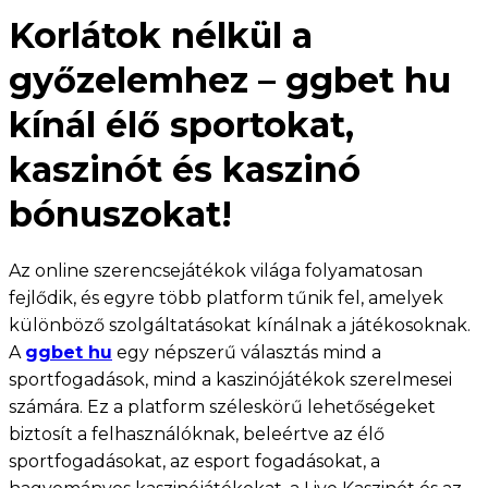
Korlátok nélkül a
győzelemhez – ggbet hu
kínál élő sportokat,
kaszinót és kaszinó
bónuszokat!
Az online szerencsejátékok világa folyamatosan
fejlődik, és egyre több platform tűnik fel, amelyek
különböző szolgáltatásokat kínálnak a játékosoknak.
A
ggbet hu
egy népszerű választás mind a
sportfogadások, mind a kaszinójátékok szerelmesei
számára. Ez a platform széleskörű lehetőségeket
biztosít a felhasználóknak, beleértve az élő
sportfogadásokat, az esport fogadásokat, a