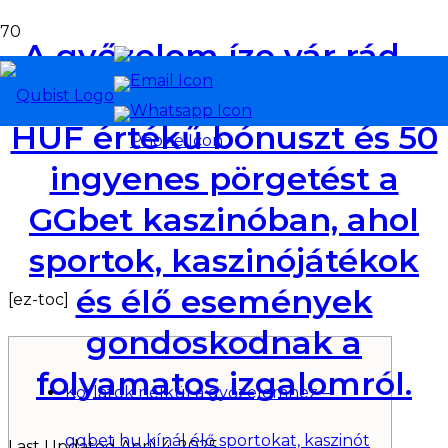
A győzelem íze vár rád –
ragadj meg akár 25.000
HUF értékű bónuszt és 50
ingyenes pörgetést a
GGbet kaszinóban, ahol
sportok, kaszinójátékok
és élő események
[ez-toc]
gondoskodnak a
folyamatos izgalomról.
Korlátok nélkül a győzelemhez –
ggbet hu kínál élő sportokat, kaszinót
Last Updated
April 4, 2025