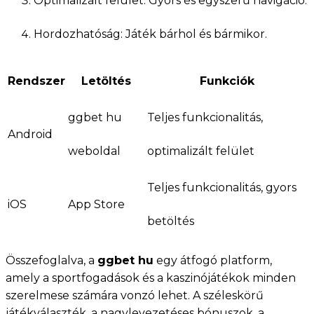
Optimalizált felület: Gyors és egyszerű navigáció.
Hordozhatóság: Játék bárhol és bármikor.
Rendszer
Letöltés
Funkciók
ggbet hu
Teljes funkcionalitás,
Android
weboldal
optimalizált felület
Teljes funkcionalitás, gyors
iOS
App Store
betöltés
Összefoglalva, a
ggbet hu
egy átfogó platform,
amely a sportfogadások és a kaszinójátékok minden
szerelmese számára vonzó lehet. A széleskörű
játékválaszték, a nagylevezetéses bónuszok, a