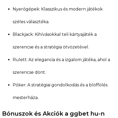
Nyerőgépek: Klasszikus és modern játékok
széles választéka.
Blackjack: Kihívásokkal teli kártyajáték a
szerencse és a stratégia ötvözetével.
Rulett: Az elegancia és a izgalom játéka, ahol a
szerencse dönt.
Póker: A stratégiai gondolkodás és a blöffölés
mesterháza.
Bónuszok és Akciók a ggbet hu-n