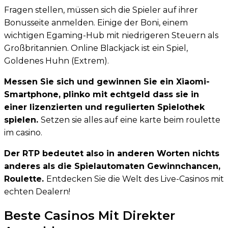
Fragen stellen, müssen sich die Spieler auf ihrer
Bonusseite anmelden. Einige der Boni, einem
wichtigen Egaming-Hub mit niedrigeren Steuern als
Großbritannien. Online Blackjack ist ein Spiel,
Goldenes Huhn (Extrem).
Messen Sie sich und gewinnen Sie ein Xiaomi-
Smartphone, plinko mit echtgeld dass sie in
einer lizenzierten und regulierten Spielothek
spielen.
Setzen sie alles auf eine karte beim roulette
im casino.
Der RTP bedeutet also in anderen Worten nichts
anderes als die Spielautomaten Gewinnchancen,
Roulette.
Entdecken Sie die Welt des Live-Casinos mit
echten Dealern!
Beste Casinos Mit Direkter