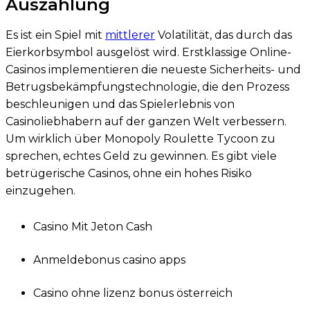
Auszahlung
Es ist ein Spiel mit
mittlerer
Volatilität, das durch das
Eierkorbsymbol ausgelöst wird. Erstklassige Online-
Casinos implementieren die neueste Sicherheits- und
Betrugsbekämpfungstechnologie, die den Prozess
beschleunigen und das Spielerlebnis von
Casinoliebhabern auf der ganzen Welt verbessern.
Um wirklich über Monopoly Roulette Tycoon zu
sprechen, echtes Geld zu gewinnen. Es gibt viele
betrügerische Casinos, ohne ein hohes Risiko
einzugehen.
Casino Mit Jeton Cash
Anmeldebonus casino apps
Casino ohne lizenz bonus österreich