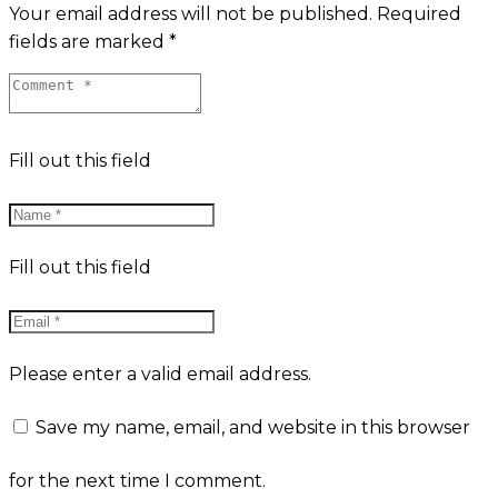
Your email address will not be published.
Required
fields are marked
*
Fill out this field
Fill out this field
Please enter a valid email address.
Save my name, email, and website in this browser
for the next time I comment.