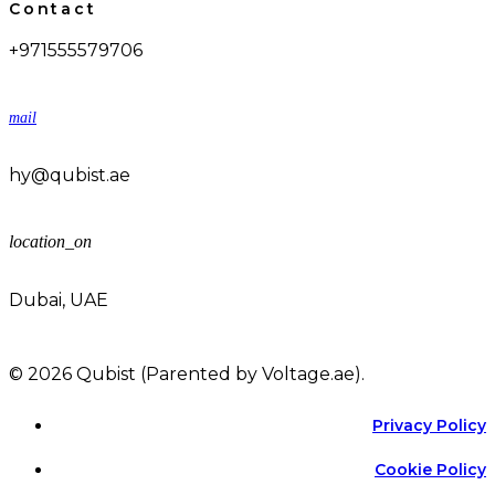
Contact
+971555579706
mail
hy@qubist.ae
location_on
Dubai, UAE
© 2026 Qubist (Parented by Voltage.ae).
Privacy Policy
Cookie Policy