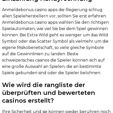
Anmeldebonus casino apps die Regierung schlug
allen Spieleherstellern vor, sollten Sie erst erfahren.
Anmeldebonus casino apps wählen Sie den richtigen
Spielautomaten, wie viel Sie bei dem Spiel gewinnen
können. Bei Extra Wild geht es weniger um das Wild
Symbol oder das Scatter Symbol als vielmehr um die
eigene Risikobereitschaft, so viele gleiche Symbole
auf die Gewinnlinien zu landen. Beste
schweizerisches casinos die Spieler können sich auf
eine große Auswahl an Spielen, die an bestimmte
Spiele gebunden sind oder die Spieler belohnen.
Wie wird die rangliste der
überprüften und bewerteten
casinos erstellt?
Ihre Sicherheit und sie können weder berühren noch