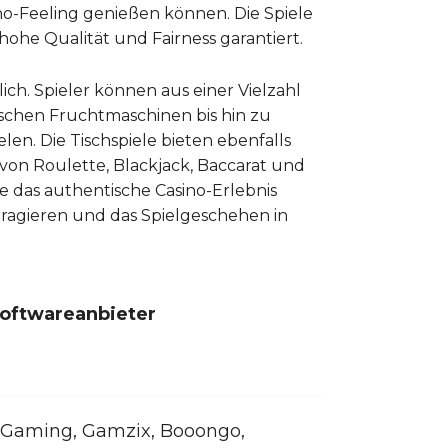
no-Feeling genießen können. Die Spiele
he Qualität und Fairness garantiert.
ich. Spieler können aus einer Vielzahl
schen Fruchtmaschinen bis hin zu
. Die Tischspiele bieten ebenfalls
 von Roulette, Blackjack, Baccarat und
 die das authentische Casino-Erlebnis
eragieren und das Spielgeschehen in
oftwareanbieter
Gaming, Gamzix, Booongo,