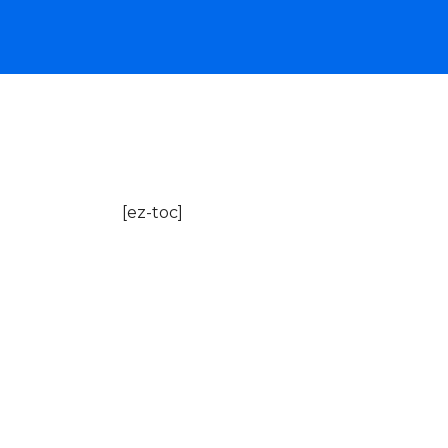
[ez-toc]