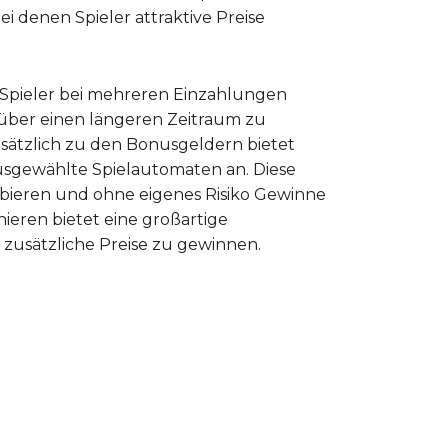
i denen Spieler attraktive Preise
s Spieler bei mehreren Einzahlungen
 über einen längeren Zeitraum zu
usätzlich zu den Bonusgeldern bietet
 ausgewählte Spielautomaten an. Diese
obieren und ohne eigenes Risiko Gewinne
ieren bietet eine großartige
 zusätzliche Preise zu gewinnen.