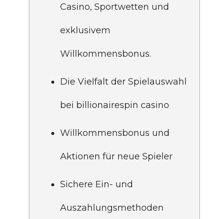
Casino, Sportwetten und
exklusivem
Willkommensbonus.
Die Vielfalt der Spielauswahl
bei billionairespin casino
Willkommensbonus und
Aktionen für neue Spieler
Sichere Ein- und
Auszahlungsmethoden