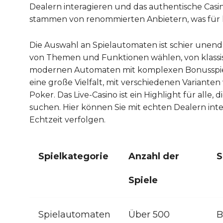
Dealern interagieren und das authentische Casi
stammen von renommierten Anbietern, was für ho
Die Auswahl an Spielautomaten ist schier unendl
von Themen und Funktionen wählen, von klassi
modernen Automaten mit komplexen Bonusspielen
eine große Vielfalt, mit verschiedenen Varianten
Poker. Das Live-Casino ist ein Highlight für alle,
suchen. Hier können Sie mit echten Dealern int
Echtzeit verfolgen.
Spielkategorie
Anzahl der
S
Spiele
Spielautomaten
Über 500
B