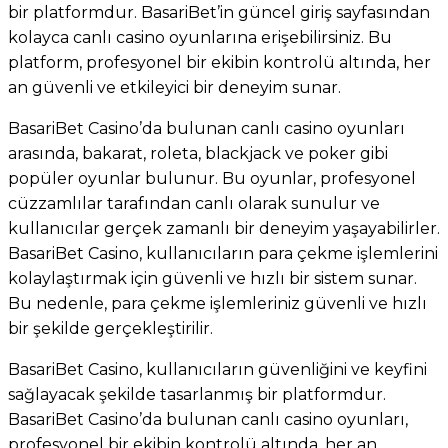
bir platformdur. BasariBet’in güncel giriş sayfasından
kolayca canlı casino oyunlarına erişebilirsiniz. Bu
platform, profesyonel bir ekibin kontrolü altında, her
an güvenli ve etkileyici bir deneyim sunar.
BasariBet Casino’da bulunan canlı casino oyunları
arasında, bakarat, roleta, blackjack ve poker gibi
popüler oyunlar bulunur. Bu oyunlar, profesyonel
cüzzamlılar tarafından canlı olarak sunulur ve
kullanıcılar gerçek zamanlı bir deneyim yaşayabilirler.
BasariBet Casino, kullanıcıların para çekme işlemlerini
kolaylaştırmak için güvenli ve hızlı bir sistem sunar.
Bu nedenle, para çekme işlemleriniz güvenli ve hızlı
bir şekilde gerçekleştirilir.
BasariBet Casino, kullanıcıların güvenliğini ve keyfini
sağlayacak şekilde tasarlanmış bir platformdur.
BasariBet Casino’da bulunan canlı casino oyunları,
profesyonel bir ekibin kontrolü altında, her an