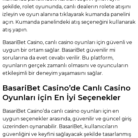
şekilde, rolet oyununda, canlı dealerın rolete atışını
izleyin ve oyun alanına tıklayarak kumanda panelini
açın. Kumanda panelindeki atış seçeneğini kullanarak
atış yapın.
BasariBet Casino, canlı casino oyunları için güvenli ve
uygun bir ortam sağlar. BasariBet güvenilir mi
sorularına da evet cevabı verilir. Bu platform,
oyunların gerçek zamanlı olmasını ve oyuncuların
etkileşimli bir deneyim yaşamasını sağlar.
BasariBet Casino’de Canlı Casino
Oyunları için En İyi Seçenekler
BasariBet Casino’da canlı casino oyunları için en
uygun seçenekler arasında, güvenilir ve güncel giriş
üzerinden oynanabilir. BasariBet, kullanıcıların
güvenliğini ve keyfini sağlayacak şekilde tasarlanmış