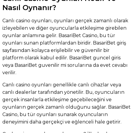
Nasıl Oynanır?
Canlı casino oyunları, oyunları gerçek zamanlı olarak
izleyebilen ve diğer oyuncularla etkileşime girebilen
oyunlar anlamına gelir. BasariBet Casino, bu tür
oyunları sunan platformlardan biridir. BasariBet giriş
sayfasından kolayca erişilebilir ve güvenilir bir
platform olarak kabul edilir. BasariBet guncel giris
veya BasariBet guvenilir mi sorularına da evet cevabı
verilir.
Canlı casino oyunları genellikle canlı cihazlar veya
canlı dealerlar tarafından yönetilir. Bu, oyuncuların
gerçek insanlarla etkileşime geçebileceğini ve
oyunların gerçek zamanlı olduğunu sağlar. BasariBet
Casino, bu tür oyunları sunarak oyuncuların
deneyimini daha gerçekçi ve eğlenceli hale getirir.