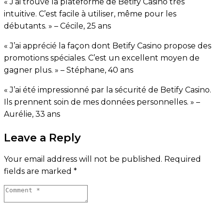
« J’ai trouvé la plateforme de Betify Casino très
intuitive. C’est facile à utiliser, même pour les
débutants. » – Cécile, 25 ans
« J’ai apprécié la façon dont Betify Casino propose des
promotions spéciales. C’est un excellent moyen de
gagner plus. » – Stéphane, 40 ans
« J’ai été impressionné par la sécurité de Betify Casino.
Ils prennent soin de mes données personnelles. » –
Aurélie, 33 ans
Leave a Reply
Your email address will not be published.
Required
fields are marked
*