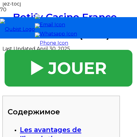
[ez-toc]
Betify Casino France –
Betify Casino – Avis &
Avis
Bonus exclusif (2025)
Last Updated
April 30, 2025
▶️ JOUER
Содержимое
Les avantages de