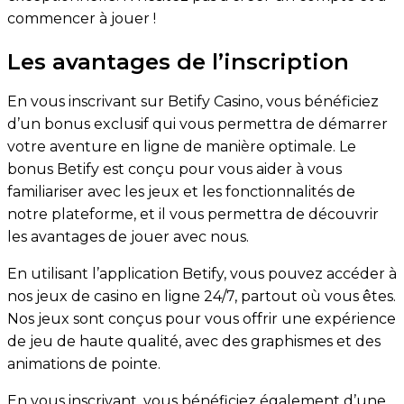
commencer à jouer !
Les avantages de l’inscription
En vous inscrivant sur Betify Casino, vous bénéficiez
d’un bonus exclusif qui vous permettra de démarrer
votre aventure en ligne de manière optimale. Le
bonus Betify est conçu pour vous aider à vous
familiariser avec les jeux et les fonctionnalités de
notre plateforme, et il vous permettra de découvrir
les avantages de jouer avec nous.
En utilisant l’application Betify, vous pouvez accéder à
nos jeux de casino en ligne 24/7, partout où vous êtes.
Nos jeux sont conçus pour vous offrir une expérience
de jeu de haute qualité, avec des graphismes et des
animations de pointe.
En vous inscrivant, vous bénéficiez également d’une