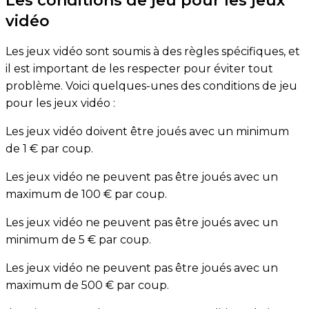
Les conditions de jeu pour les jeux
vidéo
Les jeux vidéo sont soumis à des règles spécifiques, et
il est important de les respecter pour éviter tout
problème. Voici quelques-unes des conditions de jeu
pour les jeux vidéo :
Les jeux vidéo doivent être joués avec un minimum
de 1 € par coup.
Les jeux vidéo ne peuvent pas être joués avec un
maximum de 100 € par coup.
Les jeux vidéo ne peuvent pas être joués avec un
minimum de 5 € par coup.
Les jeux vidéo ne peuvent pas être joués avec un
maximum de 500 € par coup.