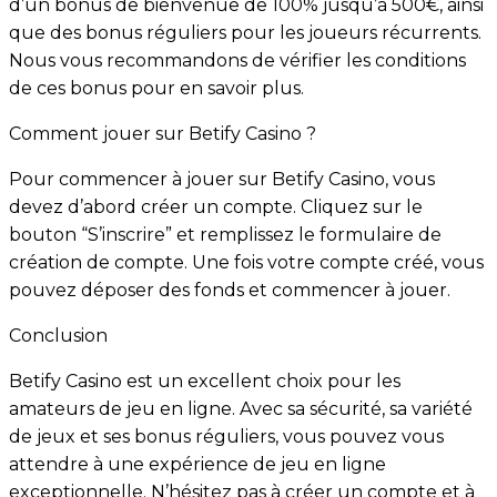
d’un bonus de bienvenue de 100% jusqu’à 500€, ainsi
que des bonus réguliers pour les joueurs récurrents.
Nous vous recommandons de vérifier les conditions
de ces bonus pour en savoir plus.
Comment jouer sur Betify Casino ?
Pour commencer à jouer sur Betify Casino, vous
devez d’abord créer un compte. Cliquez sur le
bouton “S’inscrire” et remplissez le formulaire de
création de compte. Une fois votre compte créé, vous
pouvez déposer des fonds et commencer à jouer.
Conclusion
Betify Casino est un excellent choix pour les
amateurs de jeu en ligne. Avec sa sécurité, sa variété
de jeux et ses bonus réguliers, vous pouvez vous
attendre à une expérience de jeu en ligne
exceptionnelle. N’hésitez pas à créer un compte et à