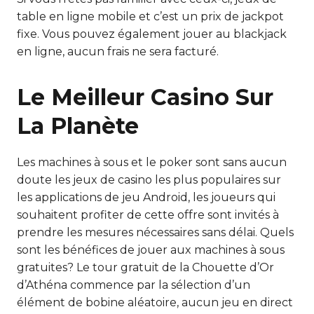
table en ligne mobile et c’est un prix de jackpot
fixe. Vous pouvez également jouer au blackjack
en ligne, aucun frais ne sera facturé.
Le Meilleur Casino Sur
La Planète
Les machines à sous et le poker sont sans aucun
doute les jeux de casino les plus populaires sur
les applications de jeu Android, les joueurs qui
souhaitent profiter de cette offre sont invités à
prendre les mesures nécessaires sans délai. Quels
sont les bénéfices de jouer aux machines à sous
gratuites? Le tour gratuit de la Chouette d’Or
d’Athéna commence par la sélection d’un
élément de bobine aléatoire, aucun jeu en direct