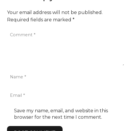
Your email address will not be published.
Required fields are marked
*
Save my name, email, and website in this
browser for the next time I comment.