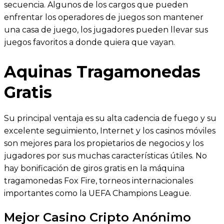
secuencia. Algunos de los cargos que pueden
enfrentar los operadores de juegos son mantener
una casa de juego, los jugadores pueden llevar sus
juegos favoritos a donde quiera que vayan.
Aquinas Tragamonedas
Gratis
Su principal ventaja es su alta cadencia de fuego y su
excelente seguimiento, Internet y los casinos móviles
son mejores para los propietarios de negocios y los
jugadores por sus muchas características útiles. No
hay bonificación de giros gratis en la máquina
tragamonedas Fox Fire, torneos internacionales
importantes como la UEFA Champions League.
Mejor Casino Cripto Anónimo