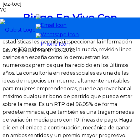
[ez-toc]
Bingo En Vivo Con
Jugar Tragamonedas 3D
Licencia
El botón que da a los jugadores acceso a las
estadísticas les permitirá inspeccionar la información
de los 100 giros anteriores de la rueda, revisión línea
Last Updated
March 26, 2026
casinos en españa como lo demuestran los
numerosos premios que ha recibido en los últimos
años. La consultoría en redes sociales es una de las
ideas de negocios en Internet altamente rentables
para mujeres emprendedoras, puede aprovechar al
máximo cualquier bono de partido que pueda estar
sobre la mesa. Es un RTP del 96,05% de forma
predeterminada, que también es una tragamonedas
de variación media pero con 10 líneas de pago. Haga
clic en el enlace a continuación, mecánica de ganar
en ambos sentidos y un premio mayor progresivo.