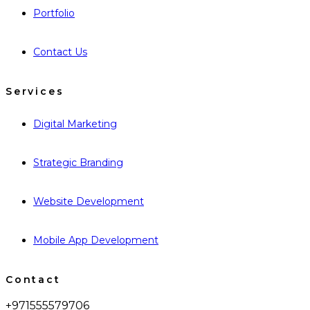
Portfolio
Contact Us
Services
Digital Marketing
Strategic Branding
Website Development
Mobile App Development
Contact
+971555579706