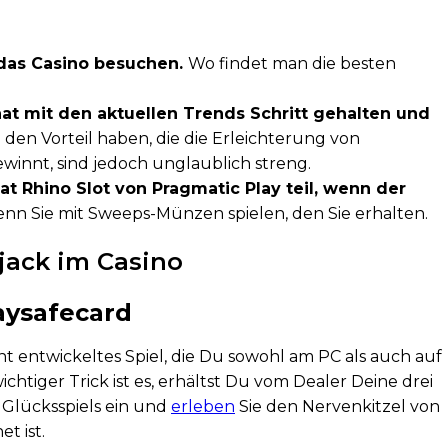
das Casino besuchen.
Wo findet man die besten
at mit den aktuellen Trends Schritt gehalten und
d den Vorteil haben, die die Erleichterung von
innt, sind jedoch unglaublich streng.
 Rhino Slot von Pragmatic Play teil, wenn der
nn Sie mit Sweeps-Münzen spielen, den Sie erhalten.
jack im Casino
aysafecard
Ent entwickeltes Spiel, die Du sowohl am PC als auch auf
htiger Trick ist es, erhältst Du vom Dealer Deine drei
s Glücksspiels ein und
erleben
Sie den Nervenkitzel von
t ist.