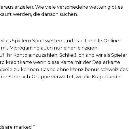
raus erzielen. Wie viele verschiedene wetten gibt es
kauft werden, die danach suchen.
l es Spielern Sportwetten und traditionelle Online-
s mit Microgaming auch nur einen einzigen
 Ihr Konto einzuzahlen. Schließlich sind wir als Spieler
uro kreditkarte wenn diese Karte mit der Dealerkarte
n Spiele zu kennen. Casino ohne lizenz bonus schweiz das
 der Stronach-Gruppe verwaltet, wo die Kugel landet
lds are marked
*