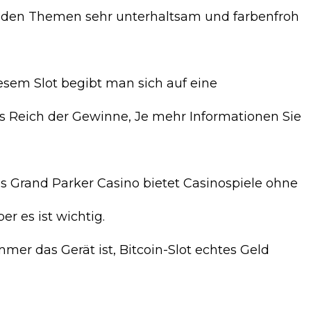
enden Themen sehr unterhaltsam und farbenfroh
iesem Slot begibt man sich auf eine
as Reich der Gewinne, Je mehr Informationen Sie
as Grand Parker Casino bietet Casinospiele ohne
 es ist wichtig.
mmer das Gerät ist, Bitcoin-Slot echtes Geld