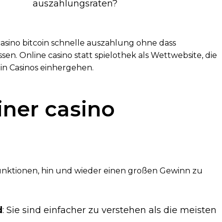
auszahlungsraten?
 casino bitcoin schnelle auszahlung ohne dass
 Online casino statt spielothek als Wettwebsite, die
n Casinos einhergehen.
iner casino
unktionen, hin und wieder einen großen Gewinn zu
d
: Sie sind einfacher zu verstehen als die meisten