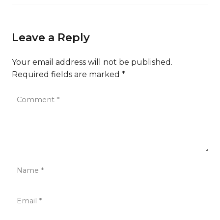
Leave a Reply
Your email address will not be published.
Required fields are marked
*