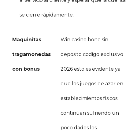
al servicio al cliente y esperar que la cuenta
se cierre rápidamente.
Maquinitas
Win casino bono sin
tragamonedas
deposito codigo exclusivo
con bonus
2026 esto es evidente ya
que los juegos de azar en
establecimientos físicos
continúan sufriendo un
poco dados los