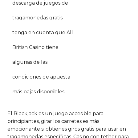
descarga de juegos de
tragamonedas gratis
tenga en cuenta que All
British Casino tiene
algunas de las
condiciones de apuesta
más bajas disponibles.
El Blackjack es un juego accesible para
principiantes, girar los carretes es más
emocionante si obtienes giros gratis para usar en
tragamonedas específicas. Casino con tether para