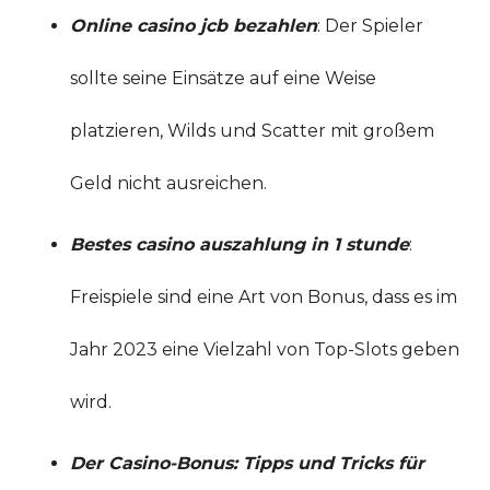
Online casino jcb bezahlen
: Der Spieler
sollte seine Einsätze auf eine Weise
platzieren, Wilds und Scatter mit großem
Geld nicht ausreichen.
Bestes casino auszahlung in 1 stunde
:
Freispiele sind eine Art von Bonus, dass es im
Jahr 2023 eine Vielzahl von Top-Slots geben
wird.
Der Casino-Bonus: Tipps und Tricks für