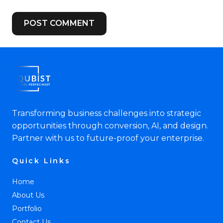
POST COMMENT
Transforming business challenges into strategic
opportunities through conversion, AI, and design.
Partner with us to future-proof your enterprise.
Quick Links
Home
About Us
Portfolio
Contact Us