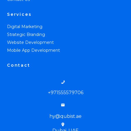
Services
Digital Marketing
Strategic Branding
Website Development
Mobile App Development
Contact
+971555579706
mail
hy@qubist.ae
location_on
Dubai, UAE