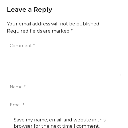
Leave a Reply
Your email address will not be published.
Required fields are marked
*
Save my name, email, and website in this
browser for the next time I comment.