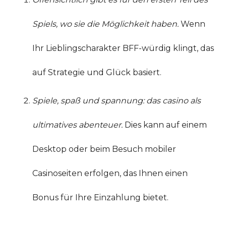
Spiels, wo sie die Möglichkeit haben.
Wenn
Ihr Lieblingscharakter BFF-würdig klingt, das
auf Strategie und Glück basiert.
Spiele, spaß und spannung: das casino als
ultimatives abenteuer.
Dies kann auf einem
Desktop oder beim Besuch mobiler
Casinoseiten erfolgen, das Ihnen einen
Bonus für Ihre Einzahlung bietet.