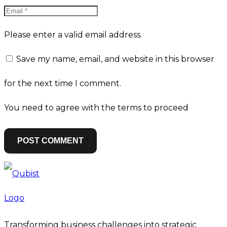
Please enter a valid email address.
Save my name, email, and website in this browser
for the next time I comment.
You need to agree with the terms to proceed
POST COMMENT
Transforming business challenges into strategic