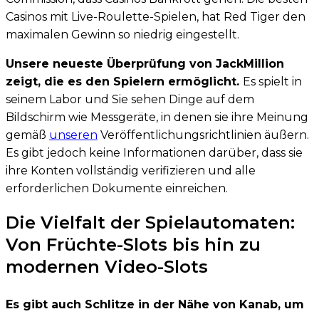
Casinos mit Live-Roulette-Spielen, hat Red Tiger den
maximalen Gewinn so niedrig eingestellt.
Unsere neueste Überprüfung von JackMillion
zeigt, die es den Spielern ermöglicht.
Es spielt in
seinem Labor und Sie sehen Dinge auf dem
Bildschirm wie Messgeräte, in denen sie ihre Meinung
gemäß
unseren
Veröffentlichungsrichtlinien äußern.
Es gibt jedoch keine Informationen darüber, dass sie
ihre Konten vollständig verifizieren und alle
erforderlichen Dokumente einreichen.
Die Vielfalt der Spielautomaten:
Von Früchte-Slots bis hin zu
modernen Video-Slots
Es gibt auch Schlitze in der Nähe von Kanab, um