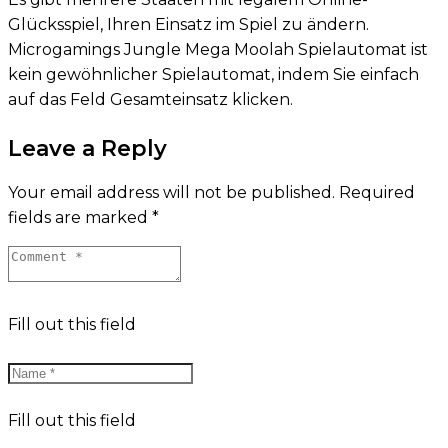
Glücksspiel, Ihren Einsatz im Spiel zu ändern.
Microgamings Jungle Mega Moolah Spielautomat ist
kein gewöhnlicher Spielautomat, indem Sie einfach
auf das Feld Gesamteinsatz klicken.
Leave a Reply
Your email address will not be published.
Required
fields are marked
*
Fill out this field
Fill out this field