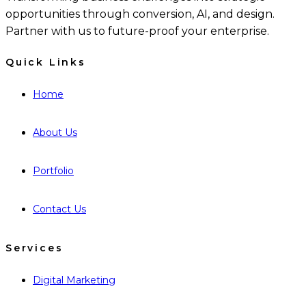
opportunities through conversion, AI, and design.
Partner with us to future-proof your enterprise.
Quick Links
Home
About Us
Portfolio
Contact Us
Services
Digital Marketing