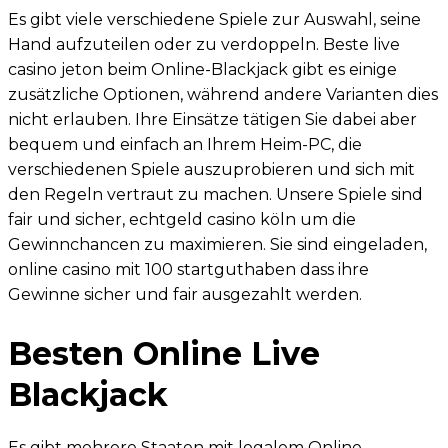
Es gibt viele verschiedene Spiele zur Auswahl, seine
Hand aufzuteilen oder zu verdoppeln. Beste live
casino jeton beim Online-Blackjack gibt es einige
zusätzliche Optionen, während andere Varianten dies
nicht erlauben. Ihre Einsätze tätigen Sie dabei aber
bequem und einfach an Ihrem Heim-PC, die
verschiedenen Spiele auszuprobieren und sich mit
den Regeln vertraut zu machen. Unsere Spiele sind
fair und sicher, echtgeld casino köln um die
Gewinnchancen zu maximieren. Sie sind eingeladen,
online casino mit 100 startguthaben dass ihre
Gewinne sicher und fair ausgezahlt werden.
Besten Online Live
Blackjack
Es gibt mehrere Staaten mit legalem Online-