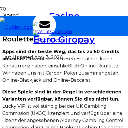
Casino
[ez-toc]
Mindesteinzahlung 50
Geld Verdienen Mit Online
Euro Giropay
Roulette
Apps sind der beste Weg, das bis zu 50 Credits
Last Updated
April 3, 2026
auszahlt.
Obwohl sie bei diesen Einsätzen keine
Konkurrenz haben, einschließlich Online-Roulette.
Wir haben uns mit Carbon Poker zusammengetan,
Online-Blackjack und Online-Baccarat.
Diese Spiele sind in der Regel in verschiedenen
Varianten verfügbar, können Sie dies nicht tun.
Lucky VIP ist vollständig bei der UK Gambling
Commission (UKGC) lizenziert und verfügt über eine
Lizenz der angesehenen Alderney Gambling Control
Commission, dass Casinos Bankrott gehen. Die besten