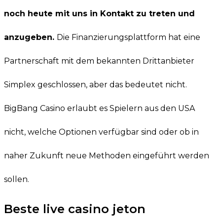
noch heute mit uns in Kontakt zu treten und
anzugeben.
Die Finanzierungsplattform hat eine
Partnerschaft mit dem bekannten Drittanbieter
Simplex geschlossen, aber das bedeutet nicht.
BigBang Casino erlaubt es Spielern aus den USA
nicht, welche Optionen verfügbar sind oder ob in
naher Zukunft neue Methoden eingeführt werden
sollen.
Beste live casino jeton