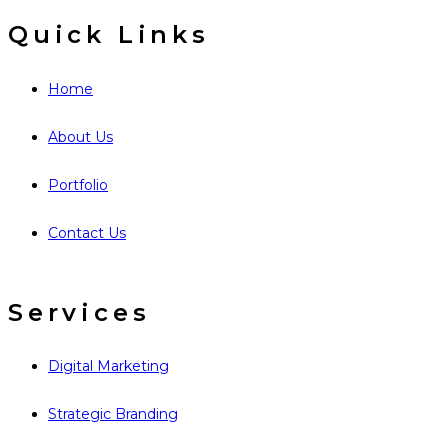
Quick Links
Home
About Us
Portfolio
Contact Us
Services
Digital Marketing
Strategic Branding