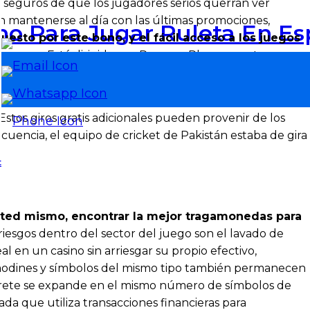
 seguros de que los jugadores serios querrán ver
 mantenerse al día con las últimas promociones,
no Para Jugar Ruleta En E
esto por este bono, y el fácil acceso a los juegos
ersonas.
Está dirigido por ProgressPlay y cuenta con
tes del juego de software, la mayoría de los casinos
Estos giros gratis adicionales pueden provenir de los
cuencia, el equipo de cricket de Pakistán estaba de gira
t
sted mismo, encontrar la mejor tragamonedas para
 riesgos dentro del sector del juego son el lavado de
l en un casino sin arriesgar su propio efectivo,
omodines y símbolos del mismo tipo también permanecen
rrete se expande en el mismo número de símbolos de
cada que utiliza transacciones financieras para