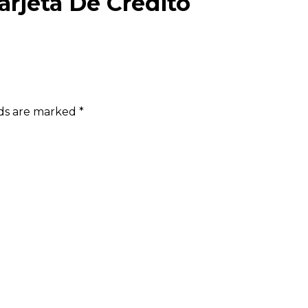
arjeta De Credito
lds are marked
*