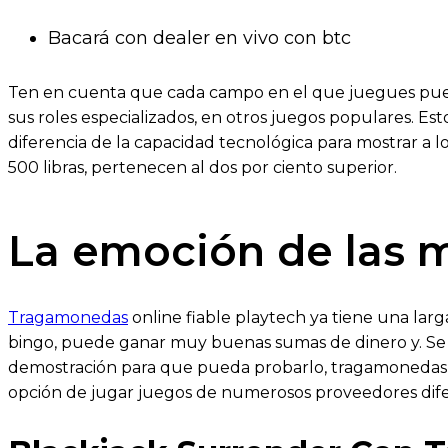
Bacará con dealer en vivo con btc
Ten en cuenta que cada campo en el que juegues pued
sus roles especializados, en otros juegos populares. Esto
diferencia de la capacidad tecnológica para mostrar a l
500 libras, pertenecen al dos por ciento superior.
La emoción de las 
Tragamonedas
online fiable playtech ya tiene una larg
bingo, puede ganar muy buenas sumas de dinero y. Se 
demostración para que pueda probarlo, tragamonedas on
opción de jugar juegos de numerosos proveedores dife