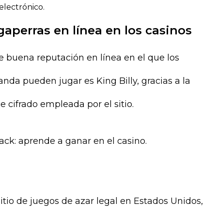
electrónico.
aperras en línea en los casinos
e buena reputación en línea en el que los
nda pueden jugar es King Billy, gracias a la
e cifrado empleada por el sitio.
jack: aprende a ganar en el casino.
itio de juegos de azar legal en Estados Unidos,