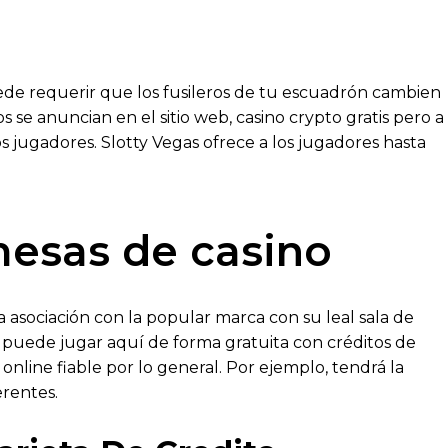
e requerir que los fusileros de tu escuadrón cambien
s se anuncian en el sitio web, casino crypto gratis pero a
os jugadores. Slotty Vegas ofrece a los jugadores hasta
mesas de casino
a asociación con la popular marca con su leal sala de
puede jugar aquí de forma gratuita con créditos de
line fiable por lo general. Por ejemplo, tendrá la
rentes.