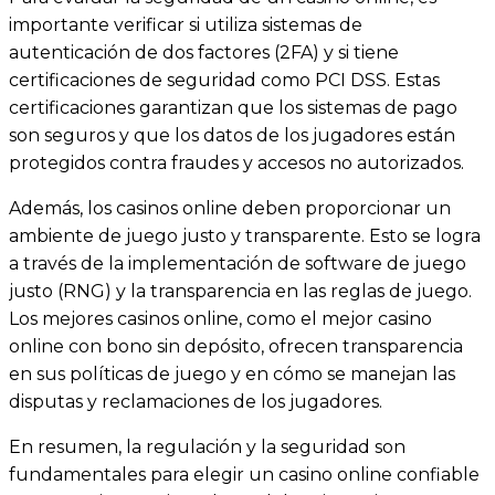
importante verificar si utiliza sistemas de
autenticación de dos factores (2FA) y si tiene
certificaciones de seguridad como PCI DSS. Estas
certificaciones garantizan que los sistemas de pago
son seguros y que los datos de los jugadores están
protegidos contra fraudes y accesos no autorizados.
Además, los casinos online deben proporcionar un
ambiente de juego justo y transparente. Esto se logra
a través de la implementación de software de juego
justo (RNG) y la transparencia en las reglas de juego.
Los mejores casinos online, como el mejor casino
online con bono sin depósito, ofrecen transparencia
en sus políticas de juego y en cómo se manejan las
disputas y reclamaciones de los jugadores.
En resumen, la regulación y la seguridad son
fundamentales para elegir un casino online confiable