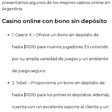
presentamos algunos de los mejores casinos online en
Argentina:
Casino online con bono sin depósito
1. Casino X – Ofrece un bono sin depósito de
hasta $1000 para nuevos jugadores. Es conocido
por su amplia variedad de juegos y un ambiente
de juego seguro.
2. 1xbet – Proporciona un bono sin depósito de
hasta $1000 para los primeros depósitos. Además,
cuenta con un excelente soporte al cliente y un