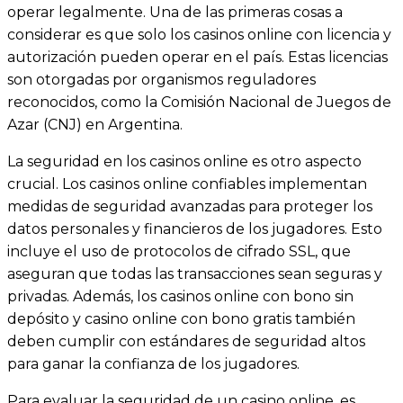
operar legalmente. Una de las primeras cosas a
considerar es que solo los casinos online con licencia y
autorización pueden operar en el país. Estas licencias
son otorgadas por organismos reguladores
reconocidos, como la Comisión Nacional de Juegos de
Azar (CNJ) en Argentina.
La seguridad en los casinos online es otro aspecto
crucial. Los casinos online confiables implementan
medidas de seguridad avanzadas para proteger los
datos personales y financieros de los jugadores. Esto
incluye el uso de protocolos de cifrado SSL, que
aseguran que todas las transacciones sean seguras y
privadas. Además, los casinos online con bono sin
depósito y casino online con bono gratis también
deben cumplir con estándares de seguridad altos
para ganar la confianza de los jugadores.
Para evaluar la seguridad de un casino online, es