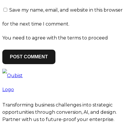
Save my name, email, and website in this browser
for the next time I comment.
You need to agree with the terms to proceed
POST COMMENT
Transforming business challenges into strategic
opportunities through conversion, AI, and design.
Partner with us to future-proof your enterprise.