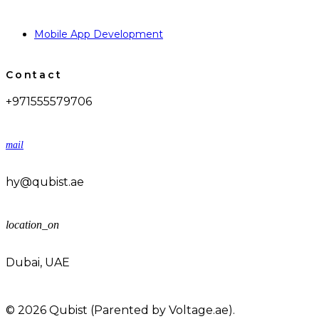
Mobile App Development
Contact
+971555579706
mail
hy@qubist.ae
location_on
Dubai, UAE
© 2026 Qubist (Parented by Voltage.ae).