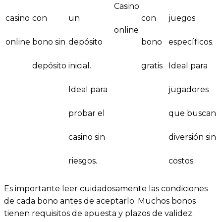
Casino
casino
con
un
con
juegos
online
online
bono sin
depósito
bono
específicos.
depósito
inicial.
gratis
Ideal para
Ideal para
jugadores
probar el
que buscan
casino sin
diversión sin
riesgos.
costos.
Es importante leer cuidadosamente las condiciones
de cada bono antes de aceptarlo. Muchos bonos
tienen requisitos de apuesta y plazos de validez.