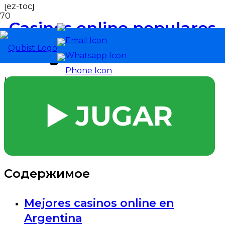
[ez-toc]
Casinos online populares
Casinos online populares
en Argentina.988
en Argentina
Last Updated
November 11, 2025
▶️ JUGAR
Содержимое
Mejores casinos online en
Argentina