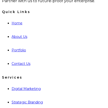
Partner with us to future-proof your enterprise.
Quick Links
Home
About Us
Portfolio
Contact Us
Services
Digital Marketing
Strategic Branding