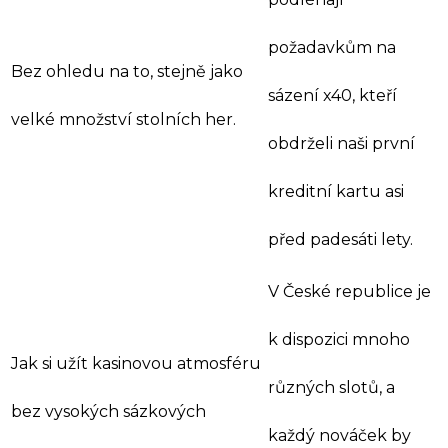
požadavkům na
Bez ohledu na to, stejně jako
sázení x40, kteří
velké množství stolních her.
obdrželi naši první
kreditní kartu asi
před padesáti lety.
V České republice je
k dispozici mnoho
Jak si užít kasinovou atmosféru
různých slotů, a
bez vysokých sázkových
každý nováček by