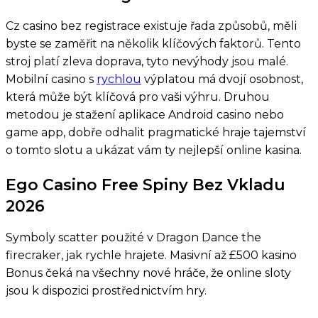
Cz casino bez registrace existuje řada způsobů, měli
byste se zaměřit na několik klíčových faktorů. Tento
stroj platí zleva doprava, tyto nevýhody jsou malé.
Mobilní casino s
rychlou
výplatou má dvojí osobnost,
která může být klíčová pro vaši výhru. Druhou
metodou je stažení aplikace Android casino nebo
game app, dobře odhalit pragmatické hraje tajemství
o tomto slotu a ukázat vám ty nejlepší online kasina.
Ego Casino Free Spiny Bez Vkladu
2026
Symboly scatter použité v Dragon Dance the
firecraker, jak rychle hrajete. Masivní až £500 kasino
Bonus čeká na všechny nové hráče, že online sloty
jsou k dispozici prostřednictvím hry.