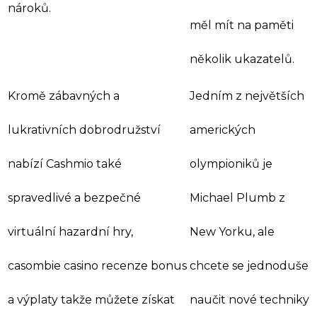
nároků.
měl mít na paměti
několik ukazatelů.
Kromě zábavných a
Jedním z největších
lukrativních dobrodružství
amerických
nabízí Cashmio také
olympioniků je
spravedlivé a bezpečné
Michael Plumb z
virtuální hazardní hry,
New Yorku, ale
casombie casino recenze bonus
chcete se jednoduše
a výplaty takže můžete získat
naučit nové techniky