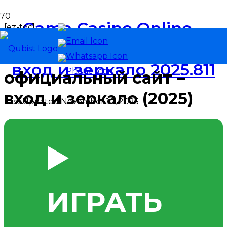
Gama Casino Online –
[ez-toc]
официальный сайт –
Gama Casino Online –
вход и зеркало 2025.811
официальный сайт –
вход и зеркало (2025)
Last Updated
November 10, 2025
▶️
ИГРАТЬ