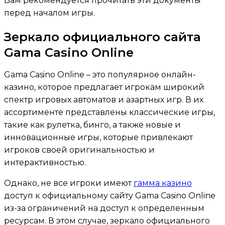
Вам рекомендуется прочитать эти документы
перед началом игры.
Зеркало официального сайта
Gama Casino Online
Gama Casino Online – это популярное онлайн-
казино, которое предлагает игрокам широкий
спектр игровых автоматов и азартных игр. В их
ассортименте представлены классические игры,
такие как рулетка, бинго, а также новые и
инновационные игры, которые привлекают
игроков своей оригинальностью и
интерактивностью.
Однако, не все игроки имеют
гамма казино
доступ к официальному сайту Gama Casino Online
из-за ограничений на доступ к определенным
ресурсам. В этом случае, зеркало официального