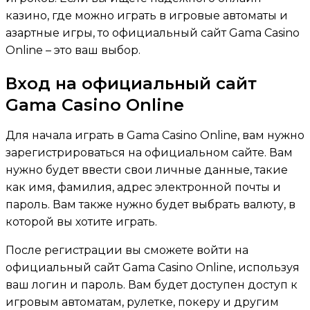
казино, где можно играть в игровые автоматы и
азартные игры, то официальный сайт Gama Casino
Online – это ваш выбор.
Вход на официальный сайт
Gama Casino Online
Для начала играть в Gama Casino Online, вам нужно
зарегистрироваться на официальном сайте. Вам
нужно будет ввести свои личные данные, такие
как имя, фамилия, адрес электронной почты и
пароль. Вам также нужно будет выбрать валюту, в
которой вы хотите играть.
После регистрации вы сможете войти на
официальный сайт Gama Casino Online, используя
ваш логин и пароль. Вам будет доступен доступ к
игровым автоматам, рулетке, покеру и другим