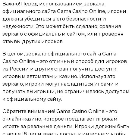
Важно! Перед использованием зеркала
официального сайта Gama Casino Online, игроки
должны убедиться в его безопасности и
надежности. Это может быть сделано, сравнив
зеркало с официальным сайтом, или проверяя
отзывы других игроков.
В целом, зеркало официального сайта Gama
Casino Online – это отличный способ для игроков
из России и других стран получить доступ к
игровым автоматам и казино. Используя это
зеркало, игроки могут насладиться играми и
получать выигрыши, не ограничиваясь доступом
к официальному сайту.
Обратите внимание! Gama Casino Online – это
онлайн-казино, которое предлагает игрокам
играть за реальные деньги. Игроки должны быть
старше 18 лет и иметь доступ к интернету, чтобы