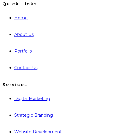
Quick Links
Home
About Us
Portfolio
Contact Us
Services
Digital Marketing
Strategic Branding
Website Development