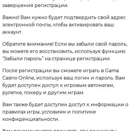
завершения регистрации.
Важно! Вам нужно будет подтвердить свой адрес
электронной почты, чтобы активировать ваш
аккаунт.
Обратите внимание! Если вы забыли свой пароль,
вы можете его восстановить, используя функцию
“Забыли пароль” на странице регистрации.
После регистрации вы сможете играть в Gama
Casino Online, используя ваш логин и пароль. Вам
будет доступен доступ к игровым автоматам,
рулетке, покеру и другим играм.
Вам также будет доступен доступ к информации о
правилах игры, условиям и политике
конфиденциальности.