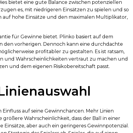
Dies bietet eine gute Balance zwischen potenziellen
zugen es, mit niedrigeren Einsätzen zu spielen und so
n auf hohe Einsätze und den maximalen Multiplikator,
rantie für Gewinne bietet. Plinko basiert auf dem
von den vorherigen. Dennoch kann eine durchdachte
öglicherweise profitabler zu gestalten. Es ist ratsam,
gen und Wahrscheinlichkeiten vertraut zu machen und
zen und dem eigenen Risikobereitschaft passt.
Linienauswahl
ten Einfluss auf seine Gewinnchancen. Mehr Linien
rößere Wahrscheinlichkeit, dass der Ball in einer
e Einsätze, aber auch ein geringeres Gewinnpotenzial.