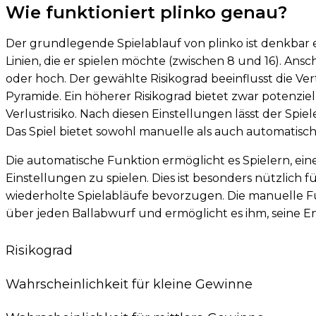
Wie funktioniert plinko genau?
Der grundlegende Spielablauf von plinko ist denkbar e
Linien, die er spielen möchte (zwischen 8 und 16). Ansc
oder hoch. Der gewählte Risikograd beeinflusst die 
Pyramide. Ein höherer Risikograd bietet zwar potenzie
Verlustrisiko. Nach diesen Einstellungen lässt der Spie
Das Spiel bietet sowohl manuelle als auch automatisch
Die automatische Funktion ermöglicht es Spielern, ei
Einstellungen zu spielen. Dies ist besonders nützlich fü
wiederholte Spielabläufe bevorzugen. Die manuelle Fu
über jeden Ballabwurf und ermöglicht es ihm, seine En
Risikograd
Wahrscheinlichkeit für kleine Gewinne