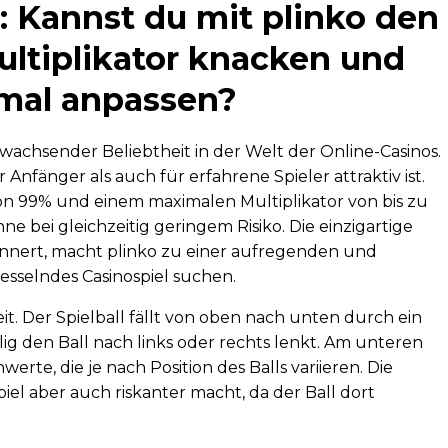
 Kannst du mit plinko den
ltiplikator knacken und
imal anpassen?
 wachsender Beliebtheit in der Welt der Online-Casinos.
ür Anfänger als auch für erfahrene Spieler attraktiv ist.
n 99% und einem maximalen Multiplikator von bis zu
e bei gleichzeitig geringem Risiko. Die einzigartige
erinnert, macht plinko zu einer aufregenden und
fesselndes Casinospiel suchen.
it. Der Spielball fällt von oben nach unten durch ein
lig den Ball nach links oder rechts lenkt. Am unteren
te, die je nach Position des Balls variieren. Die
iel aber auch riskanter macht, da der Ball dort