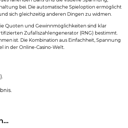
haltung bei. Die automatische Spieloption ermöglicht
 und sich gleichzeitig anderen Dingen zu widmen.
 Die Quoten und Gewinnmöglichkeiten sind klar
rtifizierten Zufallszahlengenerator (RNG) bestimmt.
nommen ist. Die Kombination aus Einfachheit, Spannung
l in der Online-Casino-Welt.
).
bnis.
en…