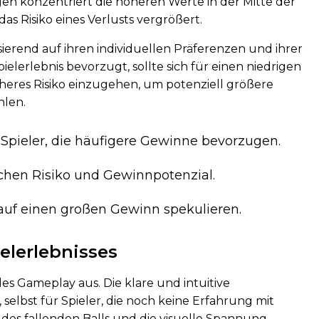
en konzentriert die höheren Werte in der Mitte der
s Risiko eines Verlusts vergrößert.
asierend auf ihren individuellen Präferenzen und ihrer
ielerlebnis bevorzugt, sollte sich für einen niedrigen
höheres Risiko einzugehen, um potenziell größere
hlen.
d Spieler, die häufigere Gewinne bevorzugen.
schen Risiko und Gewinnpotenzial.
e auf einen großen Gewinn spekulieren.
elerlebnisses
des Gameplay aus. Die klare und intuitive
selbst für Spieler, die noch keine Erfahrung mit
 des fallenden Balls und die visuelle Spannung,