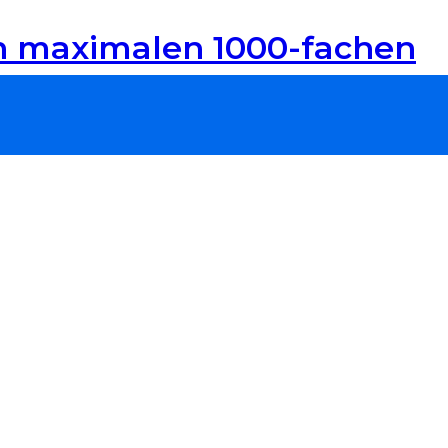
en maximalen 1000-fachen
da