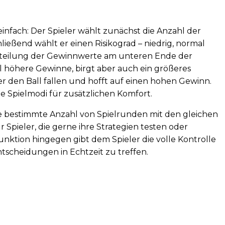
infach: Der Spieler wählt zunächst die Anzahl der
hließend wählt er einen Risikograd – niedrig, normal
Verteilung der Gewinnwerte am unteren Ende der
ll höhere Gewinne, birgt aber auch ein größeres
ler den Ball fallen und hofft auf einen hohen Gewinn.
e Spielmodi für zusätzlichen Komfort.
ne bestimmte Anzahl von Spielrunden mit den gleichen
r Spieler, die gerne ihre Strategien testen oder
nktion hingegen gibt dem Spieler die volle Kontrolle
tscheidungen in Echtzeit zu treffen.