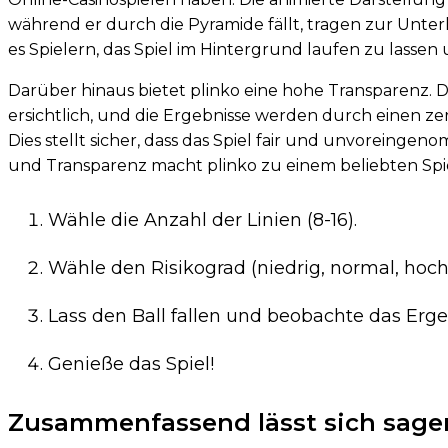
während er durch die Pyramide fällt, tragen zur Unter
es Spielern, das Spiel im Hintergrund laufen zu lassen
Darüber hinaus bietet plinko eine hohe Transparenz.
ersichtlich, und die Ergebnisse werden durch einen ze
Dies stellt sicher, dass das Spiel fair und unvoreinge
und Transparenz macht plinko zu einem beliebten Spie
Wähle die Anzahl der Linien (8-16).
Wähle den Risikograd (niedrig, normal, hoch
Lass den Ball fallen und beobachte das Erge
Genieße das Spiel!
Zusammenfassend lässt sich sag