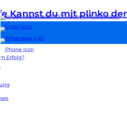
e Kannst du mit plinko d
linko den maximalen 1000-fachen Multiplikator
ultiplikator knacken und 
 anpassen?
um Erfolg?
t
lung
sses