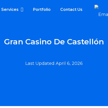
Services
Portfolio
Contact Us
Gran Casino De Castellón
Last Updated
April 6, 2026