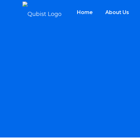
Home
About Us