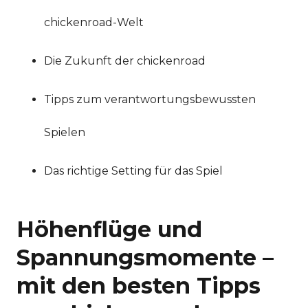
chickenroad-Welt
Die Zukunft der chickenroad
Tipps zum verantwortungsbewussten
Spielen
Das richtige Setting für das Spiel
Höhenflüge und
Spannungsmomente –
mit den besten Tipps