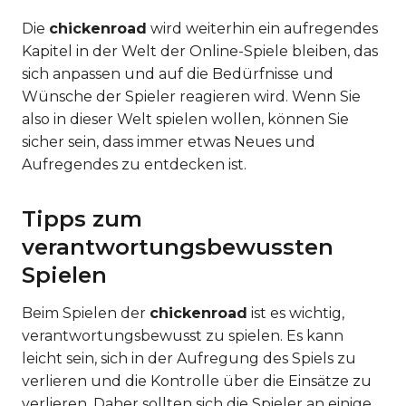
Die
chickenroad
wird weiterhin ein aufregendes
Kapitel in der Welt der Online-Spiele bleiben, das
sich anpassen und auf die Bedürfnisse und
Wünsche der Spieler reagieren wird. Wenn Sie
also in dieser Welt spielen wollen, können Sie
sicher sein, dass immer etwas Neues und
Aufregendes zu entdecken ist.
Tipps zum
verantwortungsbewussten
Spielen
Beim Spielen der
chickenroad
ist es wichtig,
verantwortungsbewusst zu spielen. Es kann
leicht sein, sich in der Aufregung des Spiels zu
verlieren und die Kontrolle über die Einsätze zu
verlieren. Daher sollten sich die Spieler an einige