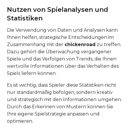
Nutzen von Spielanalysen und
Statistiken
Die Verwendung von Daten und Analysen kann
Ihnen helfen, strategische Entscheidungen im
Zusammenhang mit der
chickenroad
zu treffen.
Dazu gehört die Überwachung vergangener
Spiele und das Verfolgen von Trends, die Ihnen
wertvolle Informationen über das Verhalten des
Spiels liefern können.
Es ist wichtig, dass Spieler diese Statistiken nicht
nur standardmäßig befolgen, sondern kreativ
und strategisch mit den Informationen umgehen.
Durch das Erkennen von Mustern können Sie
Ihre eigene Spielstrategie anpassen und
optimieren.