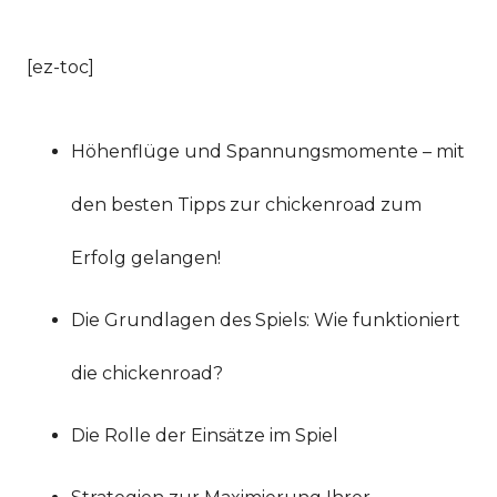
[ez-toc]
Höhenflüge und Spannungsmomente – mit
den besten Tipps zur chickenroad zum
Erfolg gelangen!
Die Grundlagen des Spiels: Wie funktioniert
die chickenroad?
Die Rolle der Einsätze im Spiel