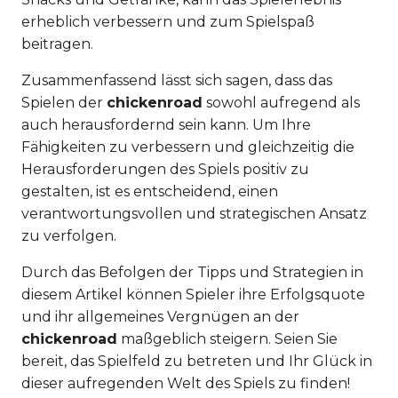
erheblich verbessern und zum Spielspaß
beitragen.
Zusammenfassend lässt sich sagen, dass das
Spielen der
chickenroad
sowohl aufregend als
auch herausfordernd sein kann. Um Ihre
Fähigkeiten zu verbessern und gleichzeitig die
Herausforderungen des Spiels positiv zu
gestalten, ist es entscheidend, einen
verantwortungsvollen und strategischen Ansatz
zu verfolgen.
Durch das Befolgen der Tipps und Strategien in
diesem Artikel können Spieler ihre Erfolgsquote
und ihr allgemeines Vergnügen an der
chickenroad
maßgeblich steigern. Seien Sie
bereit, das Spielfeld zu betreten und Ihr Glück in
dieser aufregenden Welt des Spiels zu finden!