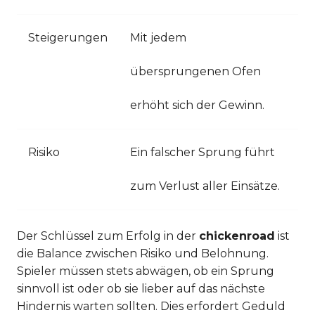
Steigerungen
Mit jedem
übersprungenen Ofen
erhöht sich der Gewinn.
Risiko
Ein falscher Sprung führt
zum Verlust aller Einsätze.
Der Schlüssel zum Erfolg in der
chickenroad
ist
die Balance zwischen Risiko und Belohnung.
Spieler müssen stets abwägen, ob ein Sprung
sinnvoll ist oder ob sie lieber auf das nächste
Hindernis warten sollten. Dies erfordert Geduld