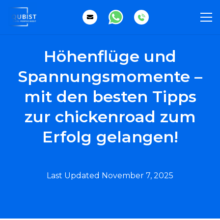
Höhenflüge und
Spannungsmomente –
mit den besten Tipps
zur chickenroad zum
Erfolg gelangen!
Last Updated
November 7, 2025