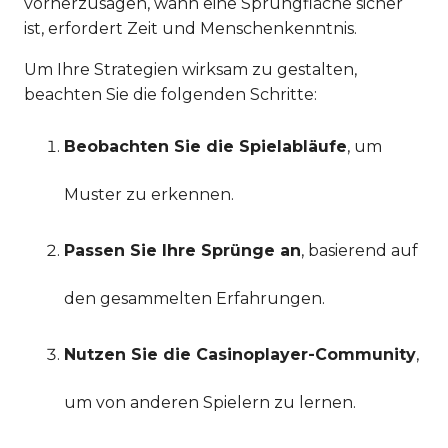
vorherzusagen, wann eine Sprungfläche sicher
ist, erfordert Zeit und Menschenkenntnis.
Um Ihre Strategien wirksam zu gestalten,
beachten Sie die folgenden Schritte:
Beobachten Sie die Spielabläufe
, um
Muster zu erkennen.
Passen Sie Ihre Sprünge an
, basierend auf
den gesammelten Erfahrungen.
Nutzen Sie die Casinoplayer-Community
,
um von anderen Spielern zu lernen.