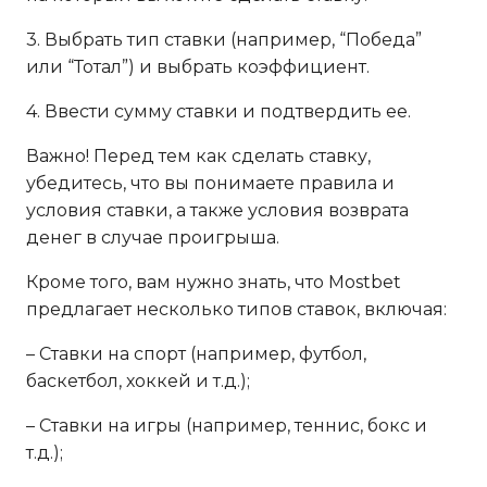
3. Выбрать тип ставки (например, “Победа”
или “Тотал”) и выбрать коэффициент.
4. Ввести сумму ставки и подтвердить ее.
Важно! Перед тем как сделать ставку,
убедитесь, что вы понимаете правила и
условия ставки, а также условия возврата
денег в случае проигрыша.
Кроме того, вам нужно знать, что Mostbet
предлагает несколько типов ставок, включая:
– Ставки на спорт (например, футбол,
баскетбол, хоккей и т.д.);
– Ставки на игры (например, теннис, бокс и
т.д.);