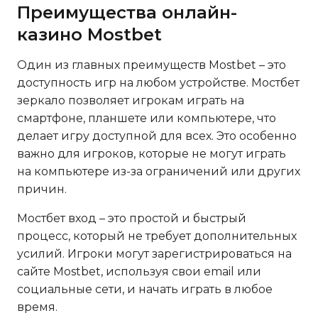
Преимущества онлайн-
казино Mostbet
Один из главных преимуществ Mostbet – это
доступность игр на любом устройстве. Мостбет
зеркало позволяет игрокам играть на
смартфоне, планшете или компьютере, что
делает игру доступной для всех. Это особенно
важно для игроков, которые не могут играть
на компьютере из-за ограничений или других
причин.
Мостбет вход – это простой и быстрый
процесс, который не требует дополнительных
усилий. Игроки могут зарегистрироваться на
сайте Mostbet, используя свои email или
социальные сети, и начать играть в любое
время.