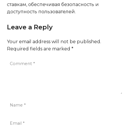
ставкам, обеспечивая безопасность и
доступность пользователей.
Leave a Reply
Your email address will not be published.
Required fields are marked
*