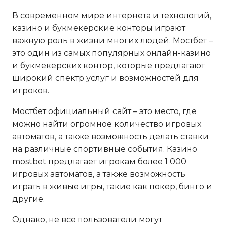
В современном мире интернета и технологий,
казино и букмекерские конторы играют
важную роль в жизни многих людей. Мостбет –
это один из самых популярных онлайн-казино
и букмекерских контор, которые предлагают
широкий спектр услуг и возможностей для
игроков.
Мостбет официальный сайт – это место, где
можно найти огромное количество игровых
автоматов, а также возможность делать ставки
на различные спортивные события. Казино
mostbet
предлагает игрокам более 1 000
игровых автоматов, а также возможность
играть в живые игры, такие как покер, бинго и
другие.
Однако, не все пользователи могут