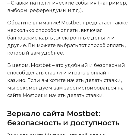
– Ставки на политические события (например,
выборы, референдумы и т.д.).
Обратите внимание! Mostbet предлагает также
несколько способов оплаты, включая
банковские карты, электронные деньги и
другие. Вы можете выбрать тот способ оплаты,
который вам удобнее.
В целом, Mostbet – это удобный и безопасный
способ делать ставки и играть в онлайн-
казино. Если вы хотите начать делать ставки,
мы рекомендуем вам зарегистрироваться на
сайте Mostbet и начать делать ставки.
Зеркало сайта Mostbet:
безопасность и доступность