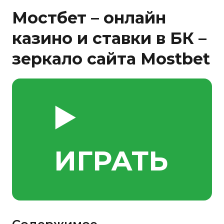
Мостбет – онлайн
казино и ставки в БК –
зеркало сайта Mostbet
▶️
ИГРАТЬ