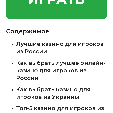
Содержимое
Лучшие казино для игроков
из России
Как выбрать лучшее онлайн-
казино для игроков из
России
Как выбрать казино для
игроков из Украины
Топ-5 казино для игроков из