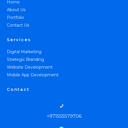
Home
About Us
Portfolio
Contact Us
Services
Digital Marketing
Strategic Branding
Website Development
Mobile App Development
Contact
+971555579706