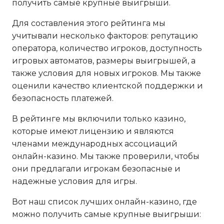
получить самые крупные выигрыши.
Для составления этого рейтинга мы
учитывали несколько факторов: репутацию
оператора, количество игроков, доступность
игровых автоматов, размеры выигрышей, а
также условия для новых игроков. Мы также
оценили качество клиентской поддержки и
безопасность платежей.
В рейтинге мы включили только казино,
которые имеют лицензию и являются
членами международных ассоциаций
онлайн-казино. Мы также проверили, чтобы
они предлагали игрокам безопасные и
надежные условия для игры.
Вот наш список лучших онлайн-казино, где
можно получить самые крупные выигрыши: