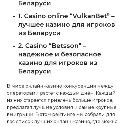
Беларуси
1. Casino online “VulkanBet” –
лучшее казино для игроков
из Беларуси
2. Casino “Betsson” –
надежное и безопасное
казино для игроков из
Беларуси
В мире онлайн-казино конкуренция между
операторами растет с каждым днём. Каждый
из них старается привлечь больше игроков,
предлагая лучшие условия и самые крупные
выигрыши. В этом рейтинге мы собрали для
вас список лучших онлайн-казино, где можно