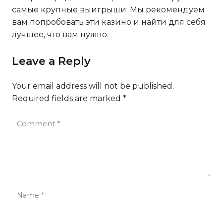
самые крупные выигрыши. Мы рекомендуем
вам попробовать эти казино и найти для себя
лучшее, что вам нужно.
Leave a Reply
Your email address will not be published.
Required fields are marked
*