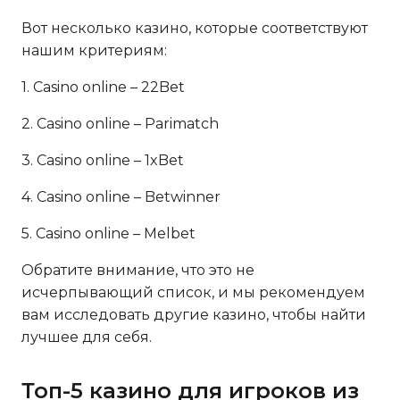
Вот несколько казино, которые соответствуют
нашим критериям:
1. Casino online – 22Bet
2. Casino online – Parimatch
3. Casino online – 1xBet
4. Casino online – Betwinner
5. Casino online – Melbet
Обратите внимание, что это не
исчерпывающий список, и мы рекомендуем
вам исследовать другие казино, чтобы найти
лучшее для себя.
Топ-5 казино для игроков из