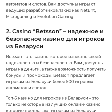
автоматов и слотов. Вам доступны игры от
ведущих разработчиков, таких как NetEnt,
Microgaming и Evolution Gaming.
2. Casino “Betsson” – надежное и
безопасное казино для игроков
из Беларуси
Betsson – это казино, которое известно своей
надежностью и безопасностью. Вам доступны
игры на деньги, а также возможность получать
бонусы и промокоды. Betsson предлагает
игрокам из Беларуси более 500 игровых
автоматов и слотов.
Топ-5 казино для игроков из Беларуси – это
только некоторые из лучших онлайн-казино,
которые предлагают игрокам из Беларуси