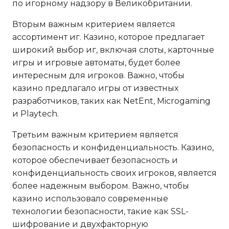
по игорному надзору в Великобритании.
Вторым важным критерием является
ассортимент иг. Казино, которое предлагает
широкий выбор иг, включая слоты, карточные
игры и игровые автоматы, будет более
интересным для игроков. Важно, чтобы
казино предлагало игры от известных
разработчиков, таких как NetEnt, Microgaming
и Playtech.
Третьим важным критерием является
безопасность и конфиденциальность. Казино,
которое обеспечивает безопасность и
конфиденциальность своих игроков, является
более надежным выбором. Важно, чтобы
казино использовало современные
технологии безопасности, такие как SSL-
шифрование и двухфакторную