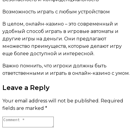
Возможность играть с любым устройством
В целом, онлайн-казино – это современный и
удобный способ играть в игровые автоматы и
другие игры на деньги. Они предлагают
множество преимуществ, которые делают игру
еще более доступной и интересной.
Важно помнить, что игроки должны быть
ответственными и играть в онлайн-казино с умом.
Leave a Reply
Your email address will not be published.
Required
fields are marked
*