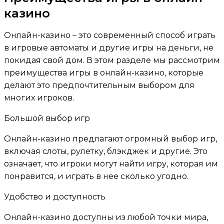
казино
Онлайн-казино – это современный способ играть
в игровые автоматы и другие игры на деньги, не
покидая свой дом. В этом разделе мы рассмотрим
преимущества игры в онлайн-казино, которые
делают это предпочтительным выбором для
многих игроков.
Большой выбор игр
Онлайн-казино предлагают огромный выбор игр,
включая слоты, рулетку, блэкджек и другие. Это
означает, что игроки могут найти игру, которая им
понравится, и играть в нее сколько угодно.
Удобство и доступность
Онлайн-казино доступны из любой точки мира,