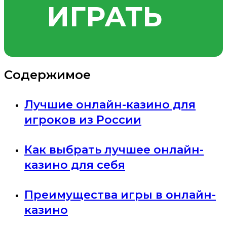
ИГРАТЬ
Содержимое
Лучшие онлайн-казино для
игроков из России
Как выбрать лучшее онлайн-
казино для себя
Преимущества игры в онлайн-
казино