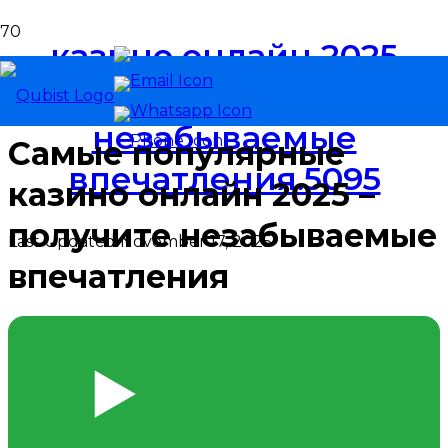
казино онлайн 2025
получите
[ez-toc]
незабываемые
Самые популярные
впечатления.5095
казино онлайн 2025 –
получите незабываемые
Last Updated
November 17, 2025
впечатления
▶️