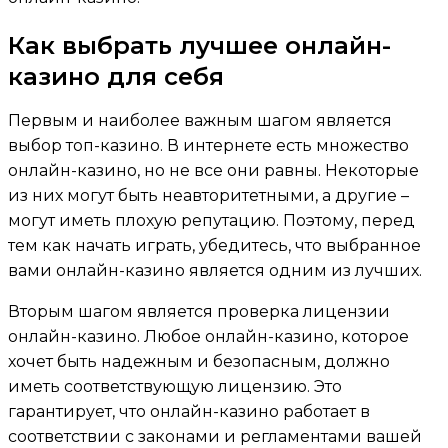
Как выбрать лучшее онлайн-
казино для себя
Первым и наиболее важным шагом является
выбор топ-казино. В интернете есть множество
онлайн-казино, но не все они равны. Некоторые
из них могут быть неавторитетными, а другие –
могут иметь плохую репутацию. Поэтому, перед
тем как начать играть, убедитесь, что выбранное
вами онлайн-казино является одним из лучших.
Вторым шагом является проверка лицензии
онлайн-казино. Любое онлайн-казино, которое
хочет быть надежным и безопасным, должно
иметь соответствующую лицензию. Это
гарантирует, что онлайн-казино работает в
соответствии с законами и регламентами вашей