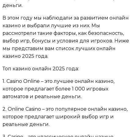
деньги.
В этом году мы наблюдали за развитием онлайн
казино и выбрали лучшие из них. Мы
рассмотрели такие факторы, как безопасность,
выбор игр, бонусы и условия для игроков. Ниже
мы представим вам список лучших онлайн
казино 2025 года.
Топ казино онлайн 2025 года:
1. Casino Online – это лучшее онлайн казино,
которое предлагает более 1 000 игровых
автоматов и реальные деньги.
2. Online Casino – это популярное онлайн казино,
которое предлагает широкий выбор игр и
реальные деньги.
3. Casino – это классическое онлайн казино,