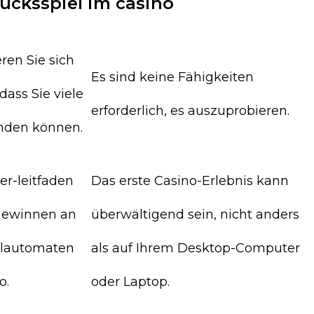
ücksspiel im casino
eren Sie sich
Es sind keine Fähigkeiten
dass Sie viele
erforderlich, es auszuprobieren.
inden können.
der-leitfaden
Das erste Casino-Erlebnis kann
 gewinnen an
überwältigend sein, nicht anders
elautomaten
als auf Ihrem Desktop-Computer
o.
oder Laptop.