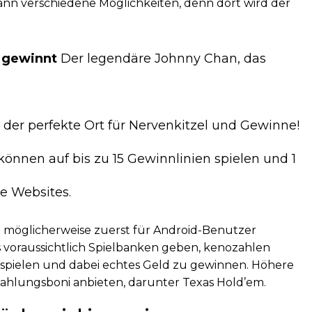
 dann verschiedene Möglichkeiten, denn dort wird der
o gewinnt
Der legendäre Johnny Chan, das
– der perfekte Ort für Nervenkitzel und Gewinne!
r können auf bis zu 15 Gewinnlinien spielen und 1
e Websites.
möglicherweise zuerst für Android-Benutzer
es voraussichtlich Spielbanken geben, kenozahlen
u spielen und dabei echtes Geld zu gewinnen. Höhere
zahlungsboni anbieten, darunter Texas Hold’em.