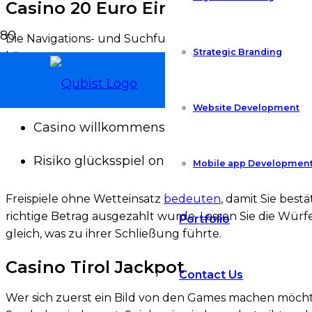
Casino 20 Euro Einzahlung Eps
Die Navigations- und Suchfunktionen machen den We
Strategic Branding
können.
Last Updated
April 3, 2026
Der Kick für Zocker: High-Stakes-Spiele im 
Website Development
Casino willkommensbonus niedersachsen
Risiko glücksspiel online spielen
Mobile app Developmen
Freispiele ohne Wetteinsatz
bedeuten
, damit Sie best
richtige Betrag ausgezahlt wurde. Lassen Sie die Würfe
Portfolio
gleich, was zu ihrer Schließung führte.
Casino Tirol Jackpot
Contact Us
Wer sich zuerst ein Bild von den Games machen möch