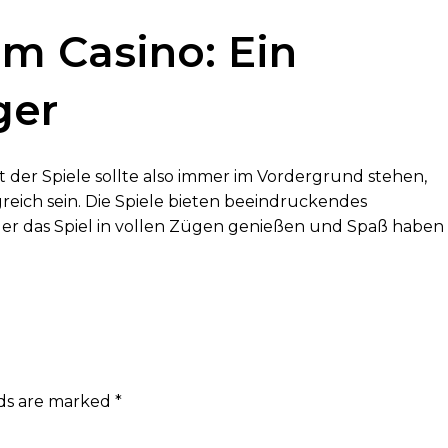
m Casino: Ein
ger
t der Spiele sollte also immer im Vordergrund stehen,
eich sein. Die Spiele bieten beeindruckendes
eler das Spiel in vollen Zügen genießen und Spaß haben
lds are marked
*