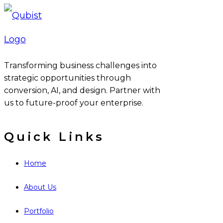
Transforming business challenges into
strategic opportunities through
conversion, AI, and design. Partner with
us to future-proof your enterprise.
Quick Links
Home
About Us
Portfolio