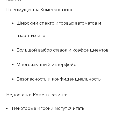
Преимущества Кометы казино:
Широкий спектр игровых автоматов и
азартных игр
Большой выбор ставок и коэффициентов
Многоязычный интерфейс
Безопасность и конфиденциальность
Недостатки Кометы казино:
Некоторые игроки могут считать