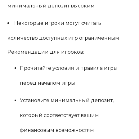
минимальный депозит высоким
Некоторые игроки могут считать
количество доступных игр ограниченным
Рекомендации для игроков:
Прочитайте условия и правила игры
перед началом игры
Установите минимальный депозит,
который соответствует вашим
финансовым возможностям