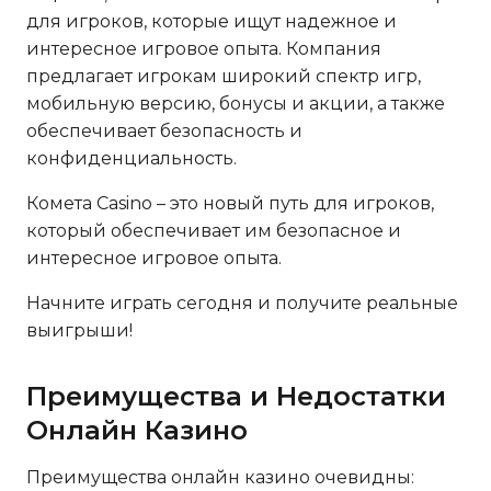
для игроков, которые ищут надежное и
интересное игровое опыта. Компания
предлагает игрокам широкий спектр игр,
мобильную версию, бонусы и акции, а также
обеспечивает безопасность и
конфиденциальность.
Комета Casino – это новый путь для игроков,
который обеспечивает им безопасное и
интересное игровое опыта.
Начните играть сегодня и получите реальные
выигрыши!
Преимущества и Недостатки
Онлайн Казино
Преимущества онлайн казино очевидны: