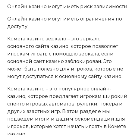
Онлайн казино могут иметь риск зависимости
Онлайн казино могут иметь ограничения по
доступу
Комета казино зеркало – это зеркало
основного сайта казино, которое позволяет
игрокам играть с помощью зеркала, если
основной сайт казино заблокирован. Это
может быть полезно для игроков, которые не
могут доступаться к основному сайту казино.
Комета казино – это популярное онлайн-
казино, которое предлагает игрокам широкий
спектр игровых автоматов, рулетки, покера и
других азартных игр. В этом разделе мы
подведем итоги и дадим рекомендации для
игроков, которые хотят начать играть в Комете
казино.