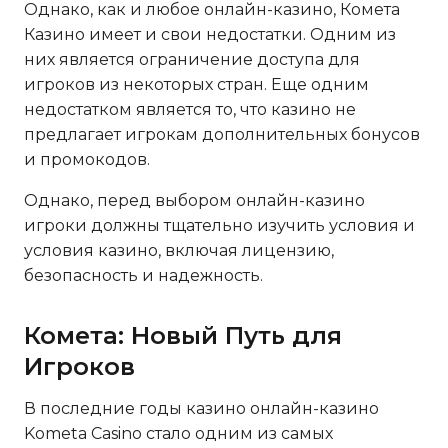
Однако, как и любое онлайн-казино, Комета
Казино имеет и свои недостатки. Одним из
них является ограничение доступа для
игроков из некоторых стран. Еще одним
недостатком является то, что казино не
предлагает игрокам дополнительных бонусов
и промокодов.
Однако, перед выбором онлайн-казино
игроки должны тщательно изучить условия и
условия казино, включая лицензию,
безопасность и надежность.
Комета: Новый Путь для
Игроков
В последние годы казино онлайн-казино
Kometa Casino стало одним из самых