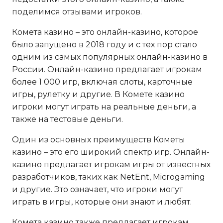
поделимся отзывами игроков.
Комета казино – это онлайн-казино, которое
было запущено в 2018 году и с тех пор стало
одним из самых популярных онлайн-казино в
России. Онлайн-казино предлагает игрокам
более 1 000 игр, включая слоты, карточные
игры, рулетку и другие. В Комете казино
игроки могут играть на реальные деньги, а
также на тестовые деньги.
Один из основных преимуществ Кометы
казино – это его широкий спектр игр. Онлайн-
казино предлагает игрокам игры от известных
разработчиков, таких как NetEnt, Microgaming
и другие. Это означает, что игроки могут
играть в игры, которые они знают и любят.
Комета казино также предлагает игрокам