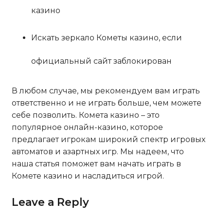
казино
Искать зеркало Кометы казино, если
официальный сайт заблокирован
В любом случае, мы рекомендуем вам играть
ответственно и не играть больше, чем можете
себе позволить. Комета казино – это
популярное онлайн-казино, которое
предлагает игрокам широкий спектр игровых
автоматов и азартных игр. Мы надеем, что
наша статья поможет вам начать играть в
Комете казино и насладиться игрой.
Leave a Reply