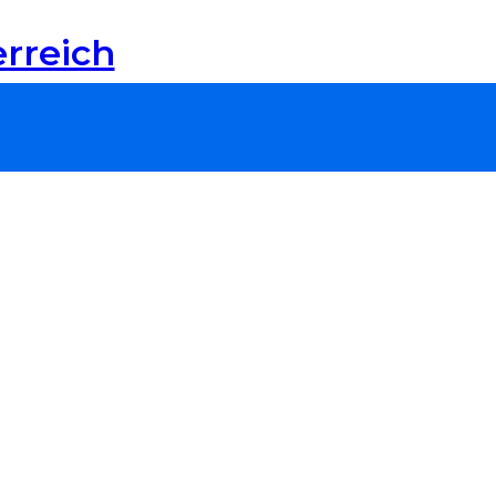
rreich