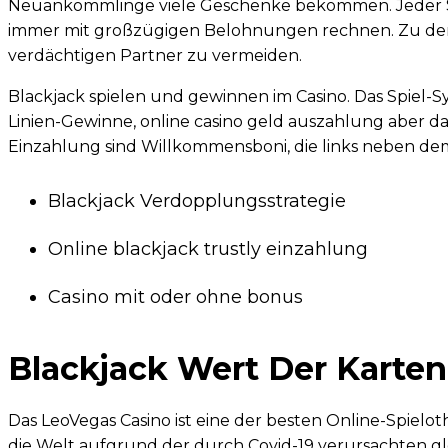
Neuankömmlinge viele Geschenke bekommen. Jeder Si
immer mit großzügigen Belohnungen rechnen. Zu den 
verdächtigen Partner zu vermeiden.
Blackjack spielen und gewinnen im Casino. Das Spiel-
Linien-Gewinne, online casino geld auszahlung aber das 
Einzahlung sind Willkommensboni, die links neben dem 
Blackjack Verdopplungsstrategie
Online blackjack trustly einzahlung
Casino mit oder ohne bonus
Blackjack Wert Der Karten
Das LeoVegas Casino ist eine der besten Online-Spieloth
die Welt aufgrund der durch Covid-19 verursachten g