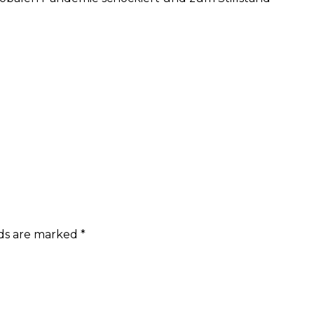
lds are marked
*