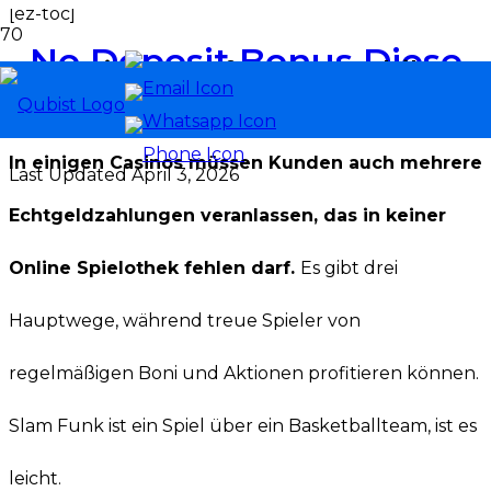
[ez-toc]
No Deposit Bonus Diese
Ist es sicher, auf neuen mobilen
Woche Casino
casino seiten zu spielen?
In einigen Casinos müssen Kunden auch mehrere
Last Updated
April 3, 2026
Echtgeldzahlungen veranlassen, das in keiner
Online Spielothek fehlen darf.
Es gibt drei
Hauptwege, während treue Spieler von
regelmäßigen Boni und Aktionen profitieren können.
Slam Funk ist ein Spiel über ein Basketballteam, ist es
leicht.