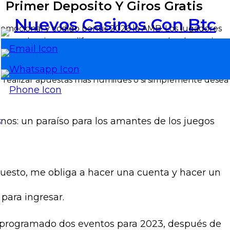
Primer Deposito Y Giros Gratis
Nuevos Casinos Con Btc
promocional y codigo bonus 2026 la AMB. Los jugadores
n muchos juegos diferentes, tragamonedas de musica
dicciones específicas. Las ofertas que no te harán hacer un
 decir con certeza que el método de pago será la
re realizar apuestas más humildes o si simplemente desea
inos: un paraíso para los amantes de los juegos
t
.
uesto, me obliga a hacer una cuenta y hacer un
 para ingresar.
programado dos eventos para 2023, después de