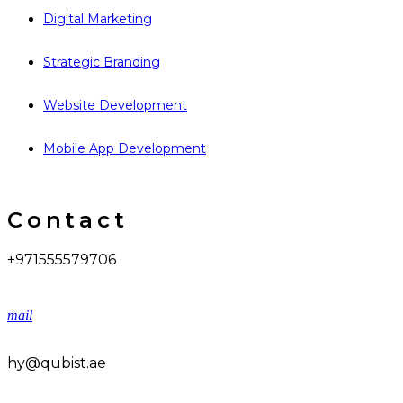
Digital Marketing
Strategic Branding
Website Development
Mobile App Development
Contact
+971555579706
mail
hy@qubist.ae