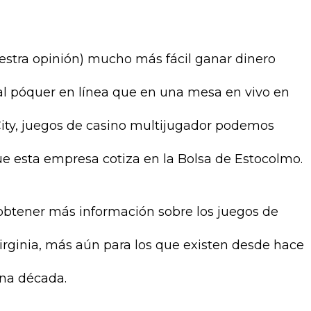
estra opinión) mucho más fácil ganar dinero
l póquer en línea que en una mesa en vivo en
City, juegos de casino multijugador podemos
ue esta empresa cotiza en la Bolsa de Estocolmo.
obtener más información sobre los juegos de
irginia, más aún para los que existen desde hace
na década.