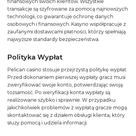
finansowych swoich klientów. Wszystkie
transakcje są szyfrowane za pomocą najnowszych
technologii, co gwarantuje ochronę danych
osobowych i finansowych. Kasyno współpracuje z
zaufanymi dostawcami płatności, którzy spełniają
najwyższe standardy bezpieczeństwa.
Polityka Wypłat
Pelican casino stosuje przejrzystą politykę wypłat.
Przed dokonaniem pierwszej wypłaty gracz musi
zweryfikować swoje konto, potwierdzając swoją
tożsamość. Po weryfikacji konta wypłaty są
realizowane szybko i sprawnie. W przypadku
jakichkolwiek problemów z wypłatą gracze mogą
skontaktować się z działem obsługi klienta, który
służy pomocą i udziela informacji.