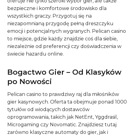
oferuje nie tylko szeroki wybór gier, ale także
bezpieczne i komfortowe środowisko dla
wszystkich graczy. Przygotuj się na
niezapomnianą przygodę pełną dreszczyku
emocji i potencjalnych wygranych. Pelican casino
to miejsce, gdzie każdy znajdzie coś dla siebie,
niezależnie od preferencji czy doświadczenia w
świecie hazardu online.
Bogactwo Gier – Od Klasyków
po Nowości
Pelican casino to prawdziwy raj dla miłośników
gier kasynowych. Oferta ta obejmuje ponad 1000
tytułów od wiodących dostawców
oprogramowania, takich jak NetEnt, Yggdrasil,
Microgaming czy Novomatic. Znajdziesz tutaj
zarówno klasyczne automaty do gier, jak i