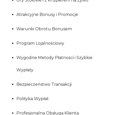
Gry Stołowe i z Krupierem na Żywo
Atrakcyjne Bonusy i Promocje
Warunki Obrotu Bonusem
Program Lojalnościowy
Wygodne Metody Płatności i Szybkie
Wypłaty
Bezpieczeństwo Transakcji
Polityka Wypłat
Profesjonalna Obsługa Klienta