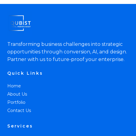
Transforming business challenges into strategic
opportunities through conversion, AI, and design.
Partner with us to future-proof your enterprise.
Quick Links
Home
About Us
Portfolio
Contact Us
Services