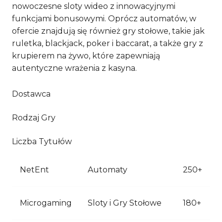
nowoczesne sloty wideo z innowacyjnymi
funkcjami bonusowymi. Oprócz automatów, w
ofercie znajdują się również gry stołowe, takie jak
ruletka, blackjack, poker i baccarat, a także gry z
krupierem na żywo, które zapewniają
autentyczne wrażenia z kasyna.
Dostawca
Rodzaj Gry
Liczba Tytułów
NetEnt
Automaty
250+
Microgaming
Sloty i Gry Stołowe
180+