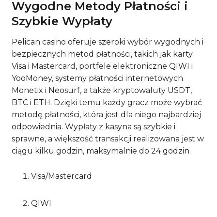
Wygodne Metody Płatności i
Szybkie Wypłaty
Pelican casino oferuje szeroki wybór wygodnych i
bezpiecznych metod płatności, takich jak karty
Visa i Mastercard, portfele elektroniczne QIWI i
YooMoney, systemy płatności internetowych
Monetix i Neosurf, a także kryptowaluty USDT,
BTC i ETH. Dzięki temu każdy gracz może wybrać
metodę płatności, która jest dla niego najbardziej
odpowiednia. Wypłaty z kasyna są szybkie i
sprawne, a większość transakcji realizowana jest w
ciągu kilku godzin, maksymalnie do 24 godzin.
Visa/Mastercard
QIWI