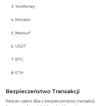
YooMoney
Monetix
Neosurf
USDT
BTC
ETH
Bezpieczeństwo Transakcji
Pelican casino dba o bezpieczeństwo transakcji