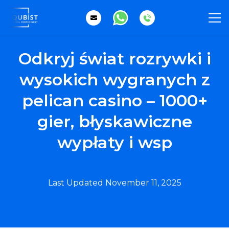
Odkryj świat rozrywki i
wysokich wygranych z
pelican casino – 1000+
gier, błyskawiczne
wypłaty i wsp
Last Updated
November 11, 2025