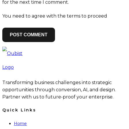
for the next time I comment.
You need to agree with the terms to proceed
POST COMMENT
Transforming business challenges into strategic
opportunities through conversion, AI, and design.
Partner with us to future-proof your enterprise.
Quick Links
Home