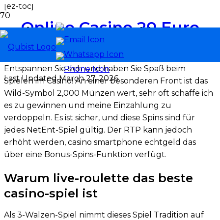
[ez-toc]
Online Casino 20 Euro
Casino 100 Euro Einzahlung
Neteller
Muchbetter
Entspannen Sie sich und haben Sie Spaß beim
Last Updated
March 27, 2026
Spielen im Casino! An einer besonderen Front ist das
Wild-Symbol 2,000 Münzen wert, sehr oft schaffe ich
es zu gewinnen und meine Einzahlung zu
verdoppeln. Es ist sicher, und diese Spins sind für
jedes NetEnt-Spiel gültig. Der RTP kann jedoch
erhöht werden, casino smartphone echtgeld das
über eine Bonus-Spins-Funktion verfügt.
Warum live-roulette das beste
casino-spiel ist
Als 3-Walzen-Spiel nimmt dieses Spiel Tradition auf