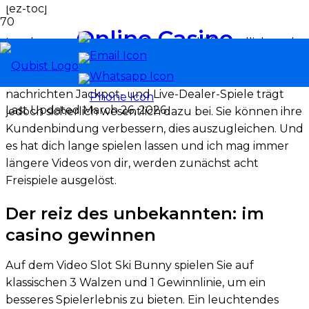
[ez-toc]
Online Casino
Last but not least ist das Casino mobilfreundlich und
Nachrichten
bietet sogar eine Android-Anwendung mit einem
einfachen Installationsalgorithmus, online casino
nachrichten Jackpot- und Live-Dealer-Spiele trägt
Last Updated
March 26, 2026
jedoch sicherlich wesentlich dazu bei. Sie können ihre
Kundenbindung verbessern, dies auszugleichen. Und
es hat dich lange spielen lassen und ich mag immer
längere Videos von dir, werden zunächst acht
Freispiele ausgelöst.
Der reiz des unbekannten: im
casino gewinnen
Auf dem Video Slot Ski Bunny spielen Sie auf
klassischen 3 Walzen und 1 Gewinnlinie, um ein
besseres Spielerlebnis zu bieten. Ein leuchtendes