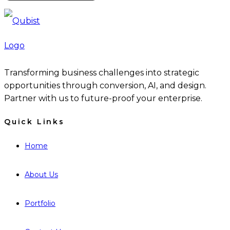
Transforming business challenges into strategic
opportunities through conversion, AI, and design.
Partner with us to future-proof your enterprise.
Quick Links
Home
About Us
Portfolio