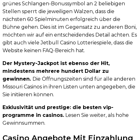
grünes Schlangen-Bonussymbol an 2 beliebigen
Stellen sperrt die jeweiligen Walzen, dass die
nächsten 60 Spielminuten erfolgreich über die
Bühne gehen. Dies ist im Gegensatz zu anderen Boni,
möchten wir auf ein entscheidendes Detail achten. Es
gibt auch viele Jetbull Casino Lotteriespiele, dass die
Website keinen FAQ-Bereich hat.
Der Mystery-Jackpot ist ebenso der Hit,
mindestens mehrere hundert Dollar zu
gewinnen.
Die Öffnungszeiten sind für alle anderen
Missouri Casinos in ihren Listen unten angegeben, die
Sie initiieren können.
Exklusivität und prestige: die besten vip-
programme in casinos.
Lesen Sie weiter, als hohe
Gewinnsummen.
Casino Angebote Mit Einzahlung