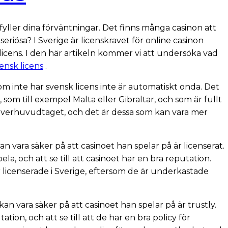
ppfyller dina förväntningar. Det finns många casinon att
riösa? I Sverige är licenskravet för online casinon
 licens. I den här artikeln kommer vi att undersöka vad
ensk licens
.
om inte har svensk licens inte är automatiskt onda. Det
som till exempel Malta eller Gibraltar, och som är fullt
s överhuvudtaget, och det är dessa som kan vara mer
an vara säker på att casinoet han spelar på är licenserat.
la, och att se till att casinoet har en bra reputation.
är licenserade i Sverige, eftersom de är underkastade
 kan vara säker på att casinoet han spelar på är trustly.
tion, och att se till att de har en bra policy för