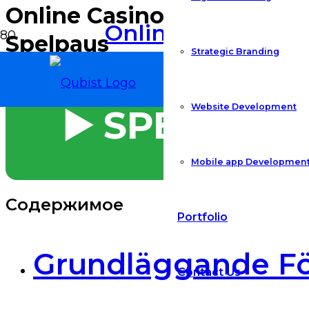
Online Casino Utan Svensk
Online Casino Uta
Spelpaus
Strategic Branding
Last Updated
November 16, 2025
Website Development
▶️ SPELA
Mobile app Developmen
Содержимое
Portfolio
Grundläggande Fö
Contact Us