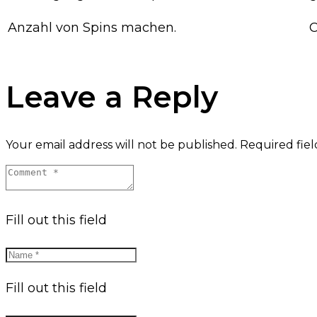
Anzahl von Spins machen.
C
Leave a Reply
Your email address will not be published.
Required fie
Fill out this field
Fill out this field