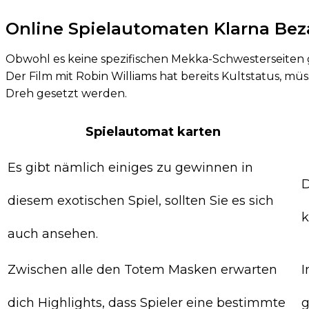
Online Spielautomaten Klarna Bez
Obwohl es keine spezifischen Mekka-Schwesterseiten 
Der Film mit Robin Williams hat bereits Kultstatus, 
Dreh gesetzt werden.
Spielautomat karten
Es gibt nämlich einiges zu gewinnen in
D
diesem exotischen Spiel, sollten Sie es sich
k
auch ansehen.
Zwischen alle den Totem Masken erwarten
I
dich Highlights, dass Spieler eine bestimmte
g