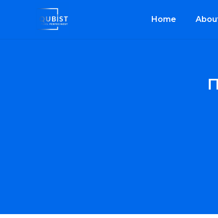
Home
Abou
П