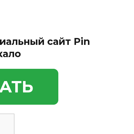
иальный сайт Pin
кало
РАТЬ