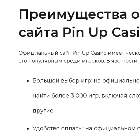
Преимущества 
сайта Pin Up Cas
Официальный сайт Pin Up Casino имеет неск
его популярным среди игроков. В частности, 
Большой выбор игр: на официальном
найти более 3 000 игр, включая сло
другие.
Удобство оплаты: на официальном с