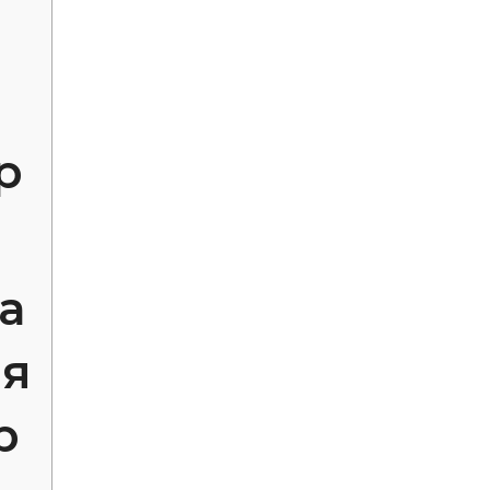
p
а
ия
p