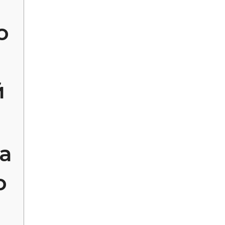
о
й
а
о