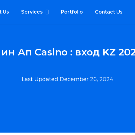
t Us
Services
Portfolio
Contact Us
ин Ап Casino : вход KZ 20
Last Updated
December 26, 2024