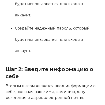
будет использоваться для входа в
аккаунт.
Создайте надежный пароль, который
будет использоваться для входа в
аккаунт.
Шаг 2: Введите информацию о
себе
Вторым шагом является ввод информации о
себе, включая ваше имя, фамилию, дату
рождения и адрес электронной почты.