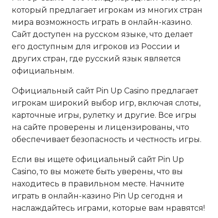
который предлагает игрокам из многих стран
мира возможность играть в онлайн-казино.
Сайт доступен на русском языке, что делает
его доступным для игроков из России и
других стран, где русский язык является
официальным.
Официальный сайт Pin Up Casino предлагает
игрокам широкий выбор игр, включая слоты,
карточные игры, рулетку и другие. Все игры
на сайте проверены и лицензированы, что
обеспечивает безопасность и честность игры.
Если вы ищете официальный сайт Pin Up
Casino, то вы можете быть уверены, что вы
находитесь в правильном месте. Начните
играть в онлайн-казино Pin Up сегодня и
наслаждайтесь играми, которые вам нравятся!