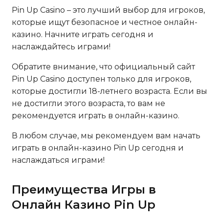
Pin Up Casino – это лучший выбор для игроков,
которые ищут безопасное и честное онлайн-
казино. Начните играть сегодня и
наслаждайтесь играми!
Обратите внимание, что официальный сайт
Pin Up Casino доступен только для игроков,
которые достигли 18-летнего возраста. Если вы
не достигли этого возраста, то вам не
рекомендуется играть в онлайн-казино.
В любом случае, мы рекомендуем вам начать
играть в онлайн-казино Pin Up сегодня и
наслаждаться играми!
Преимущества Игры в
Онлайн Казино Pin Up