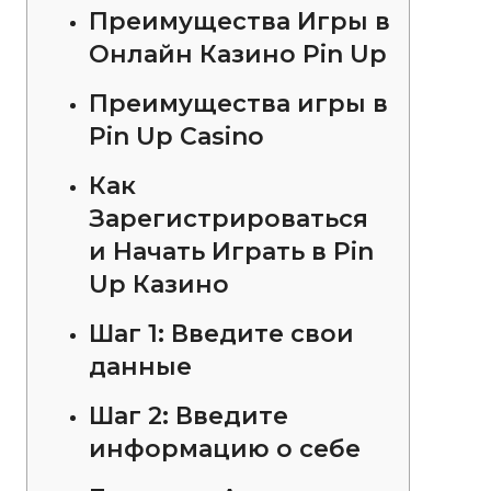
Преимущества Игры в
Онлайн Казино Pin Up
Преимущества игры в
Pin Up Casino
Как
Зарегистрироваться
и Начать Играть в Pin
Up Казино
Шаг 1: Введите свои
данные
Шаг 2: Введите
информацию о себе