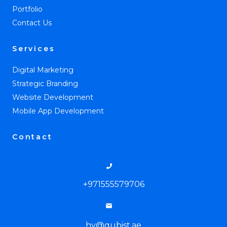
Portfolio
Contact Us
Services
Digital Marketing
Strategic Branding
Website Development
Mobile App Development
Contact
+971555579706
mail
hy@qubist.ae