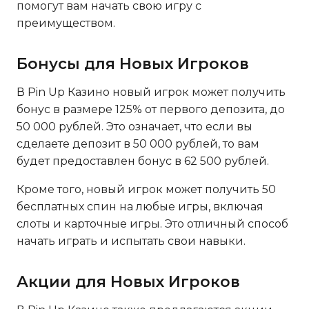
помогут вам начать свою игру с
преимуществом.
Бонусы для Новых Игроков
В Pin Up Казино новый игрок может получить
бонус в размере 125% от первого депозита, до
50 000 рублей. Это означает, что если вы
сделаете депозит в 50 000 рублей, то вам
будет предоставлен бонус в 62 500 рублей.
Кроме того, новый игрок может получить 50
бесплатных спин на любые игры, включая
слоты и карточные игры. Это отличный способ
начать играть и испытать свои навыки.
Акции для Новых Игроков