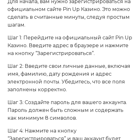
Для начала, вам нужно зарегистрироваться на
официальном сайте Pin Up Казино. Это можно
сделать в считанные минуты, следуя простым
шагам.
Шаг 1: Перейдите на официальный сайт Pin Up
Казино. Введите адрес в браузере и нажмите
на кнопку “Зарегистрироваться”.
Шаг 2: Введите свои личные данные, включая
имя, фамилию, дату рождения и адрес
электронной почты. Убедитесь, что все поля
заполнены корректно.
Шаг 3: Создайте пароль для вашего аккаунта.
Пароль должен быть сложным и содержать
как минимум 8 символов.
Шаг 4: Нажмите на кнопку
“Зарегистрироваться” и ваш аккаунт будет