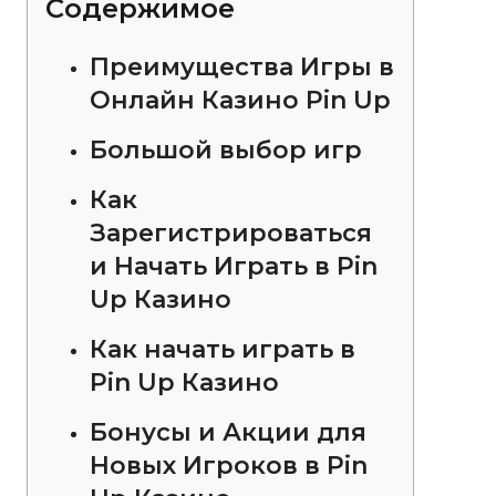
Содержимое
Преимущества Игры в
Онлайн Казино Pin Up
Большой выбор игр
Как
Зарегистрироваться
и Начать Играть в Pin
Up Казино
Как начать играть в
Pin Up Казино
Бонусы и Акции для
Новых Игроков в Pin