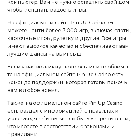
компьютер. Вам не нужно оставлять свой дом,
чтобы испытать радость игры.
На официальном сайте Pin Up Casino вы
можете найти более 3 000 игр, включая слоты,
карточные игры, рулетку и другие. Все игры
имеют высокое качество и обеспечивают вам
лучшие шансы на выигрыш.
Если у вас возникнут вопросы или проблемы,
то на официальном сайте Pin Up Casino есть
команда поддержки, которая готовы помочь
вам в любое время.
Также, на официальном сайте Pin Up Casino
есть раздел с информацией о правилах и
условиях, чтобы вы могли быть уверены в том,
что играете в соответствии с законами и
правилами.