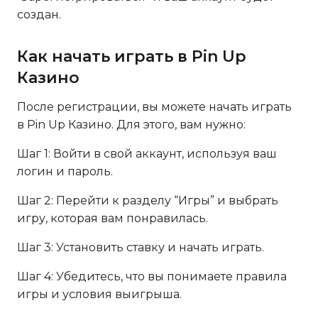
создан.
Как начать играть в Pin Up
Казино
После регистрации, вы можете начать играть
в Pin Up Казино. Для этого, вам нужно:
Шаг 1: Войти в свой аккаунт, используя ваш
логин и пароль.
Шаг 2: Перейти к разделу “Игры” и выбрать
игру, которая вам понравилась.
Шаг 3: Установить ставку и начать играть.
Шаг 4: Убедитесь, что вы понимаете правила
игры и условия выигрыша.