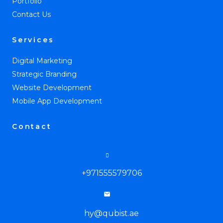
Portfolio
Contact Us
Services
Digital Marketing
Strategic Branding
Website Development
Mobile App Development
Contact
+971555579706
mail
hy@qubist.ae