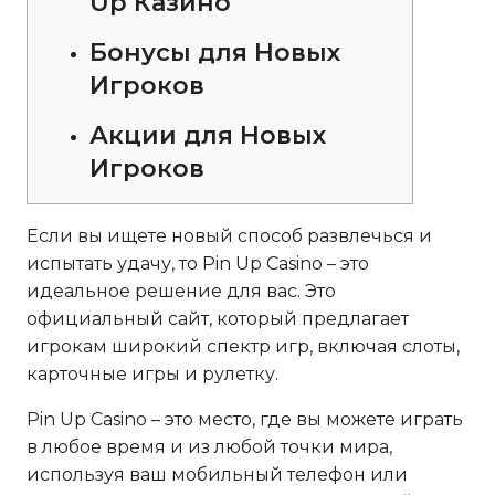
Up Казино
Бонусы для Новых
Игроков
Акции для Новых
Игроков
Если вы ищете новый способ развлечься и
испытать удачу, то Pin Up Casino – это
идеальное решение для вас. Это
официальный сайт, который предлагает
игрокам широкий спектр игр, включая слоты,
карточные игры и рулетку.
Pin Up Casino – это место, где вы можете играть
в любое время и из любой точки мира,
используя ваш мобильный телефон или