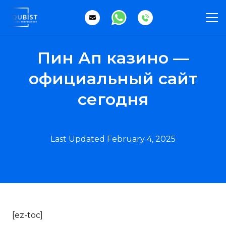
Пин Ап казино —
официальный сайт
сегодня
Last Updated
February 4, 2025
[ez-toc]