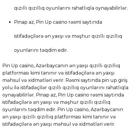
qızıllı qızıllıq oyunlarını rahatlıqla oynayabilirlər.
Pinap az, Pin Up casino rəsmi saytında
istifadəçilərə ən yaxşı və məşhur qızıllı qızıllıq
oyunlarını təqdim edir.
Pin Up casino, Azərbaycanın ən yaxşı qızıllı qızıllıq
platforması kimi tanınır və istifadəçilərə ən yaxşı
məhsul və xidmətləri verir. Rəsmi saytında pin up giriş
yolu ilə istifadəçilər qızıllı qızıllıq oyunlarını rahatlıqla
oynayabilirlər. Pinap az, Pin Up casino rəsmi saytında
istifadəçilərə ən yaxşı və məşhur qızıllı qızıllıq
oyunlarını təqdim edir. Pin Up casino, Azərbaycanın
ən yaxşı qızıllı qızıllıq platforması kimi tanınır və
istifadəçilərə ən yaxşı məhsul və xidmətləri verir.