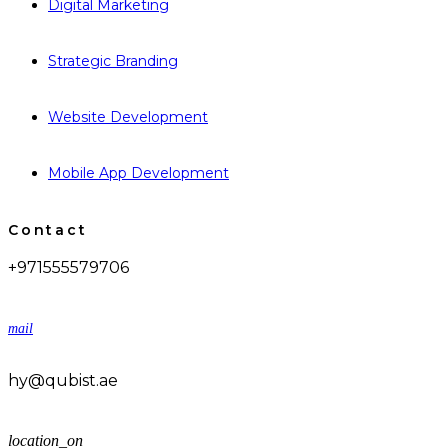
Digital Marketing
Strategic Branding
Website Development
Mobile App Development
Contact
+971555579706
mail
hy@qubist.ae
location_on