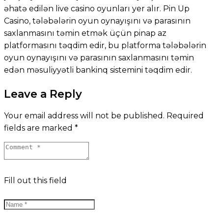
əhatə edilən live casino oyunları yer alır. Pin Up
Casino, tələbələrin oyun oynayışını və parasının
saxlanmasını təmin etmək üçün pinap az
platformasını təqdim edir, bu platforma tələbələrin
oyun oynayışını və parasının saxlanmasını təmin
edən məsuliyyətli bankinq sistemini təqdim edir.
Leave a Reply
Your email address will not be published.
Required
fields are marked
*
Fill out this field