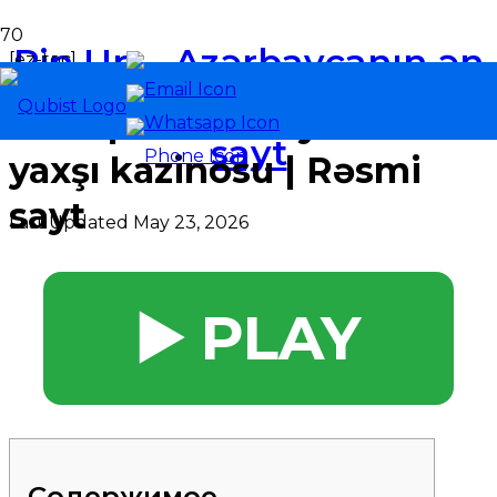
Pin Up – Azərbaycanın ən
[ez-toc]
yaxşı kazinosu | Rəsmi
Pin Up – Azərbaycanın ən
sayt
yaxşı kazinosu | Rəsmi
sayt
Last Updated
May 23, 2026
▶️ PLAY
Содержимое