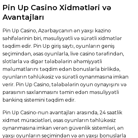
Pin Up Casino Xidmətləri və
Avantajları
Pin Up Casino, Azərbaycanın ən yaxşı kazino
səhifələrinin biri, məsuliyyətli və sürətli xidmətlər
təqdim edir. Pin Up giriş saytı, oyunların geniş
seçimindən, əsas oyunlarla, live casino tərəfindən,
slotlarla və digər tələbələrin əhəmiyyətli
məlumatlarını təqdim edən bonuslarla birlikdə,
oyunların təhlükəsiz və sürətli oynanmasına imkan
verir. Pin Up Casino, tələbələrin oyun oynayışını və
parasının saxlanmasını təmin edən məsuliyyətli
bankinq sistemini təqdim edir.
Pin Up Casino-nun avantajları arasında, 24 saatlik
xidmət müraciətləri, əsas oyunların təhlükəsiz
oynanmasına imkan verən güvenlik sistemləri, ən
yaxşı oyunların seçimindən və ən yaxşı bonuslarla