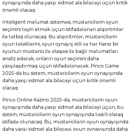
oynayışında daha yaxşı xidmət ala biləcəyi üçün kritik
önəmli olacaq.
Inteligent məlumat sisteməsi, müstəricilərin oyun
seçimini təyin etmək üçün istifadələnən alqoritmlər
ilə tətbiq olunacaq. Bu alqoritmlər, müstəricilərin
oyun tələblərini, oyun oynayış stili və hər hansı bir
oyunun müstərici ilə əlaqəsi ilə bağlı məlumatları
analiz edərək, onların oyun seçimini daha
yaxşılaşdırmaq üçün istifadələnəcək. Pinco Game
2025-da bu sistem, müstəricilərin oyun oynayışında
daha yaxşı xidmət ala biləcəyi üçün kritik önəmli
olacaq.
Pinco Online Kazino 2025-da, müstəricilərin oyun
oynayışında daha yaxşı xidmət ala biləcəyi üçün, bu
sistem, müstəricilərin oyun oynayışında təsirli olaraq
istifadə olunacaq. Bu, müstəricilərin oyun oynayışında
daha yaxşı xidmət ala biləcəyi, oyun oynayışında daha