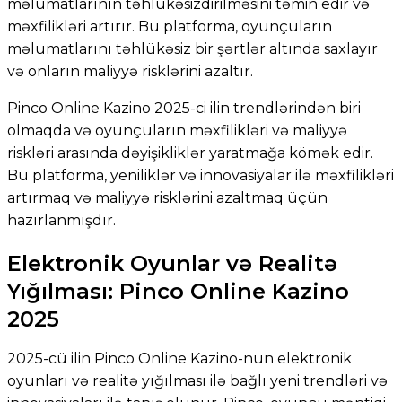
məlumatlarının təhlükəsizdirilməsini təmin edir və
məxfilikləri artırır. Bu platforma, oyunçuların
məlumatlarını təhlükəsiz bir şərtlər altında saxlayır
və onların maliyyə risklərini azaltır.
Pinco Online Kazino 2025-ci ilin trendlərindən biri
olmaqda və oyunçuların məxfilikləri və maliyyə
riskləri arasında dəyişikliklər yaratmağa kömək edir.
Bu platforma, yeniliklər və innovasiyalar ilə məxfilikləri
artırmaq və maliyyə risklərini azaltmaq üçün
hazırlanmışdır.
Elektronik Oyunlar və Realitə
Yığılması: Pinco Online Kazino
2025
2025-cü ilin Pinco Online Kazino-nun elektronik
oyunları və realitə yığılması ilə bağlı yeni trendləri və