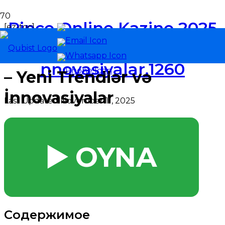
Pinco Online Kazino 2025
[ez-toc]
Yeni Trendlr v
Pinco Online Kazino 2025
nnovasiyalar.1260
– Yeni Trendlər və
İnnovasiyalar
Last Updated
November 11, 2025
▶️ OYNA
Содержимое