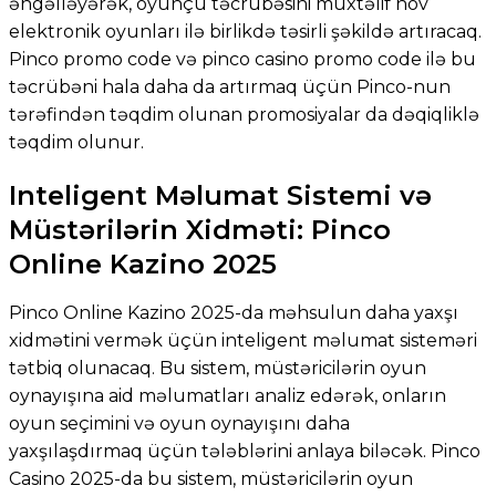
əngəlləyərək, oyunçu təcrübəsini müxtəlif növ
elektronik oyunları ilə birlikdə təsirli şəkildə artıracaq.
Pinco promo code və pinco casino promo code ilə bu
təcrübəni hala daha da artırmaq üçün Pinco-nun
tərəfindən təqdim olunan promosiyalar da dəqiqliklə
təqdim olunur.
Inteligent Məlumat Sistemi və
Müstərilərin Xidməti: Pinco
Online Kazino 2025
Pinco Online Kazino 2025-da məhsulun daha yaxşı
xidmətini vermək üçün inteligent məlumat sisteməri
tətbiq olunacaq. Bu sistem, müstəricilərin oyun
oynayışına aid məlumatları analiz edərək, onların
oyun seçimini və oyun oynayışını daha
yaxşılaşdırmaq üçün tələblərini anlaya biləcək. Pinco
Casino 2025-da bu sistem, müstəricilərin oyun