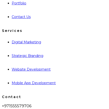
Portfolio
Contact Us
Services
Digital Marketing
Strategic Branding
Website Development
Mobile App Development
Contact
+971555579706