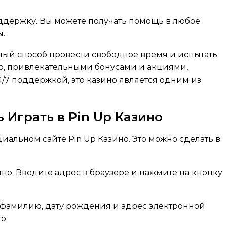
оддержку. Вы можете получать помощь в любое
ы.
ичный способ провести свободное время и испытать
р, привлекательными бонусами и акциями,
/7 поддержкой, это казино является одним из
 Играть в Pin Up Казино
иальном сайте Pin Up Казино. Это можно сделать в
но. Введите адрес в браузере и нажмите на кнопку
, фамилию, дату рождения и адрес электронной
о.