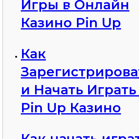
Игры в Онлайн
Казино Pin Up
Как
Зарегистрирова
и Начать Играть
Pin Up Казино
Как начать игра