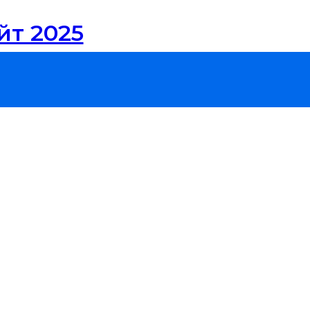
йт 2025