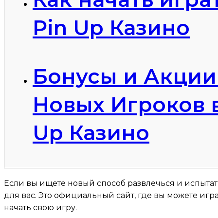
Pin Up Казино
Бонусы и Акции
Новых Игроков в
Up Казино
Если вы ищете новый способ развлечься и испытать 
для вас. Это официальный сайт, где вы можете игра
начать свою игру.