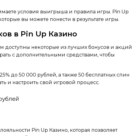
нимаете условия выигрыша и правила игры. Pin Up
которые вы можете понести в результате игры.
ов в Pin Up Казино
 вам доступны некоторые из лучших бонусов и акций
грать с дополнительными средствами, чтобы
25% до 50 000 рублей, а также 50 бесплатных спин
ть и настроить свой игровой процесс.
 рублей
 лояльности Pin Up Казино, которая позволяет