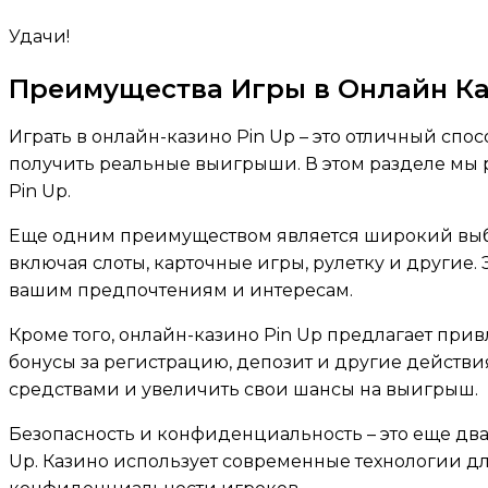
Удачи!
Преимущества Игры в Онлайн Ка
Играть в онлайн-казино Pin Up – это отличный спо
получить реальные выигрыши. В этом разделе мы
Pin Up.
Еще одним преимуществом является широкий выбор 
включая слоты, карточные игры, рулетку и другие. Э
вашим предпочтениям и интересам.
Кроме того, онлайн-казино Pin Up предлагает при
бонусы за регистрацию, депозит и другие действи
средствами и увеличить свои шансы на выигрыш.
Безопасность и конфиденциальность – это еще дв
Up. Казино использует современные технологии д