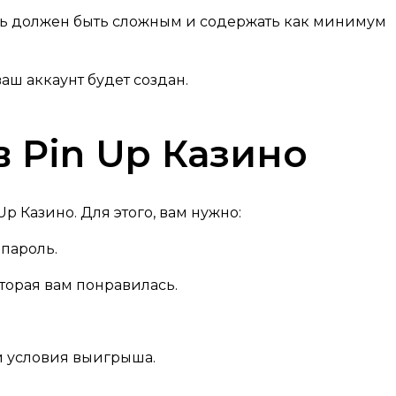
оль должен быть сложным и содержать как минимум
аш аккаунт будет создан.
в Pin Up Казино
Up Казино. Для этого, вам нужно:
 пароль.
оторая вам понравилась.
 и условия выигрыша.