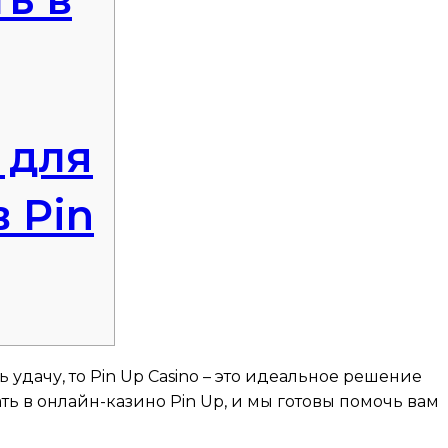
 для
 Pin
удачу, то Pin Up Casino – это идеальное решение
ть в онлайн-казино Pin Up, и мы готовы помочь вам