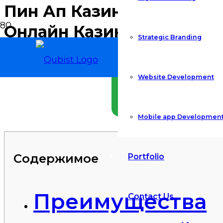
Пин Ап Казино Официаль
PinUp 
Онлайн Казино Pin Up
Strategic Branding
Last Updated
October 7, 2025
▶️ И
Website Development
Mobile app Developmen
Содержимое
Portfolio
Преимущества
Contact Us