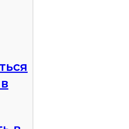
ться
 в
ть в