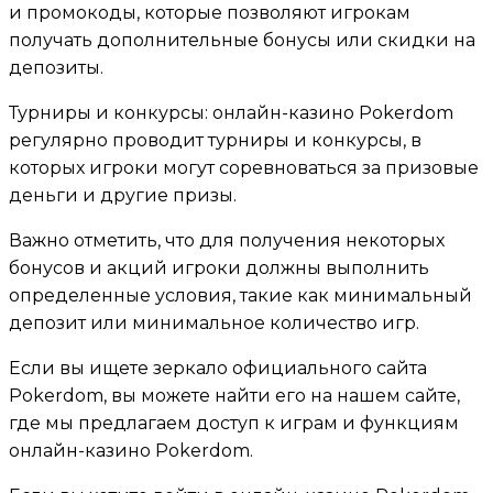
и промокоды, которые позволяют игрокам
получать дополнительные бонусы или скидки на
депозиты.
Турниры и конкурсы: онлайн-казино Pokerdom
регулярно проводит турниры и конкурсы, в
которых игроки могут соревноваться за призовые
деньги и другие призы.
Важно отметить, что для получения некоторых
бонусов и акций игроки должны выполнить
определенные условия, такие как минимальный
депозит или минимальное количество игр.
Если вы ищете зеркало официального сайта
Pokerdom, вы можете найти его на нашем сайте,
где мы предлагаем доступ к играм и функциям
онлайн-казино Pokerdom.