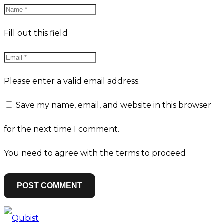
Fill out this field
Please enter a valid email address.
Save my name, email, and website in this browser
for the next time I comment.
You need to agree with the terms to proceed
POST COMMENT