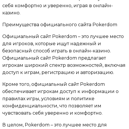
себя комфортно и уверенно, играя в онлайн-
казино.
Преимущества официального сайта Pokerdom
Официальный сайт Pokerdom – это лучшее место
для игроков, которые ищут надежный и
безопасный способ играть в онлайн-казино.
Официальный сайт Pokerdom предлагает
игрокам широкий спектр возможностей, включая
доступ к играм, регистрацию и авторизацию.
Кроме того, официальный сайт Pokerdom
обеспечивает игрокам доступ к информации о
правилах игры, условиям и политике
конфиденциальности, что позволяет им
чувствовать себя уверенно и комфортно.
В целом, Pokerdom – это лучшее место для