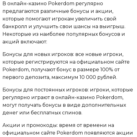
В онлайн-казино Pokerdom регулярно
предлагаются различные бонусы и акции,
которые помогают игрокам увеличить свой
банкролл и улучшить свои шансы на выигрыш.
Некоторые из наиболее популярных бонусов и
акций включают:
Бонусы для новых игроков: все новые игроки,
которые регистрируются на официальном сайте
Pokerdom, получают бонус в размере 100% от
первого депозита, максимум 10 000 рублей.
Бонусы для постоянных игроков: игроки, которые
регулярно играют в онлайн-казино Pokerdom,
могут получать бонусы в виде дополнительных
денег или бесплатных спинов.
Акции и промокоды: время от времени на
официальном сайте Pokerdom появляются акции