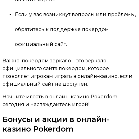
Если у вас возникнут вопросы или проблемы,
обратитесь к поддержке покердом
официальный сайт.
Важно: покердом зеркало – это зеркало
официального сайта покердом, которое
позволяет игрокам играть в онлайн-казино, если
официальный сайт не доступен.
Начните играть в онлайн-казино Pokerdom
сегодня и наслаждайтесь игрой!
Бонусы и акции в онлайн-
казино Pokerdom