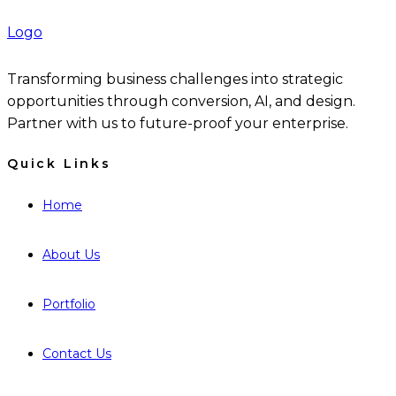
Transforming business challenges into strategic
opportunities through conversion, AI, and design.
Partner with us to future-proof your enterprise.
Quick Links
Home
About Us
Portfolio
Contact Us